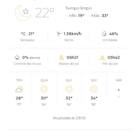
22°
Tempo limpo
Mín.
19°
Máx.
33°
21°
1.38km/h
46%
Sensação
Vento
Umidade
0%
06h21
05h42
(0mm)
Chance de chuva
Nascer do sol
Pôr do sol
TER
QUA
QUI
SEX
SÁB
°
°
28°
30°
32°
34°
17°
14°
14°
16°
Atualizado às 23h15