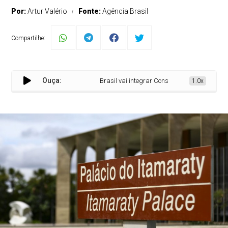
Por:
Artur Valério
Fonte:
Agência Brasil
Compartilhe:
Ouça:
Brasil vai integrar Conselho Econômico e Socia
1.0x