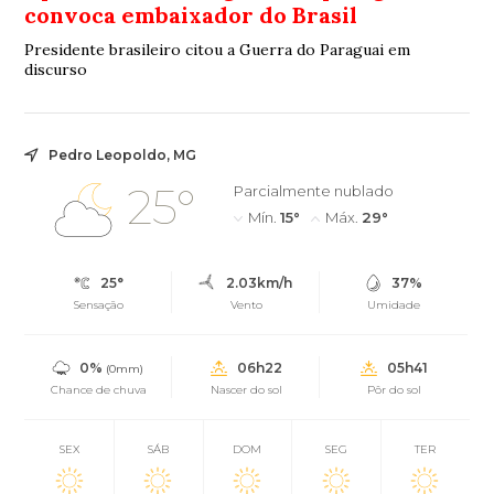
convoca embaixador do Brasil
Presidente brasileiro citou a Guerra do Paraguai em
discurso
Pedro Leopoldo, MG
25°
Parcialmente nublado
Mín.
15°
Máx.
29°
25°
2.03km/h
37%
Sensação
Vento
Umidade
0%
06h22
05h41
(0mm)
Chance de chuva
Nascer do sol
Pôr do sol
SEX
SÁB
DOM
SEG
TER