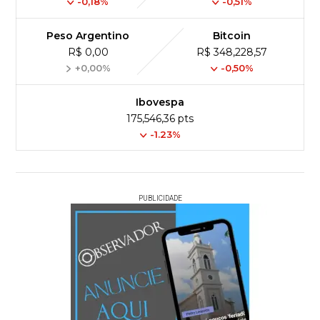
-0,18%
-0,51%
Peso Argentino
Bitcoin
R$ 0,00
R$ 348,228,57
+0,00%
-0,50%
Ibovespa
175,546,36 pts
-1.23%
PUBLICIDADE