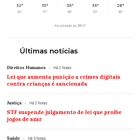
32°
35°
36°
36°
28°
16°
17°
18°
19°
18°
Atualizado às 18h11
Últimas notícias
Direitos Humanos
Há 2 horas
Lei que aumenta punição a crimes digitais
contra crianças é sancionada
Justiça
Há 2 horas
STF suspende julgamento de lei que proíbe
jogos de azar
Saúde
Há 3 horas