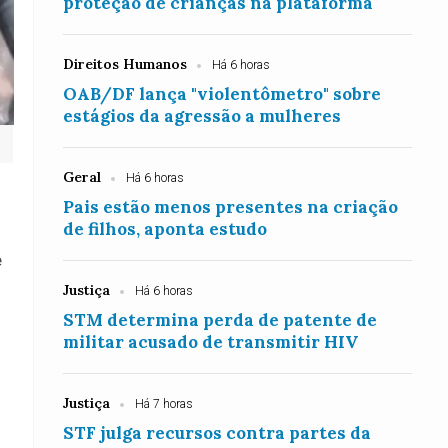
proteção de crianças na plataforma
Direitos Humanos
Há 6 horas
OAB/DF lança "violentômetro" sobre
estágios da agressão a mulheres
Geral
Há 6 horas
Pais estão menos presentes na criação
de filhos, aponta estudo
e
Justiça
Há 6 horas
STM determina perda de patente de
militar acusado de transmitir HIV
Justiça
Há 7 horas
STF julga recursos contra partes da