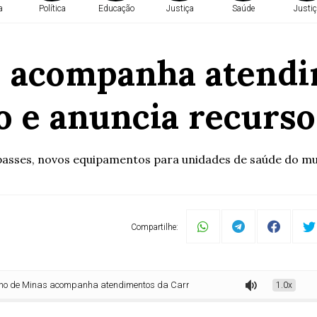
a
Política
Educação
Justiça
Saúde
Justiç
 acompanha atendi
o e anuncia recurs
passes, novos equipamentos para unidades de saúde do mu
Compartilhe:
nas acompanha atendimentos da Carreta Saúde Mais Perto e anuncia recurs
1.0x