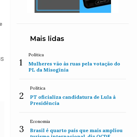
e
Mais lidas
Política
BS
1
Mulheres vão às ruas pela votação do
PL da Misoginia
Política
2
PT oficializa candidatura de Lula à
Presidência
Economia
3
Brasil é quarto país que mais ampliou
turismo internacional, diz OCDE