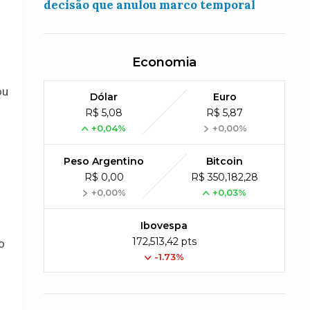
decisão que anulou marco temporal
Economia
ou
Dólar
Euro
R$ 5,08
R$ 5,87
+0,04%
+0,00%
Peso Argentino
Bitcoin
R$ 0,00
R$ 350,182,28
+0,00%
+0,03%
Ibovespa
172,513,42 pts
o
-1.73%