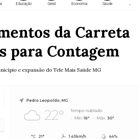
a
Educação
Geral
Economia
Saúde
Justi
mentos da Carreta
os para Contagem
nicípio e expansão do Tele Mais Saúde MG
Pedro Leopoldo, MG
22°
Tempo nublado
Mín.
16°
Máx.
30°
os para Contagem
21°
1.43km/h
44%