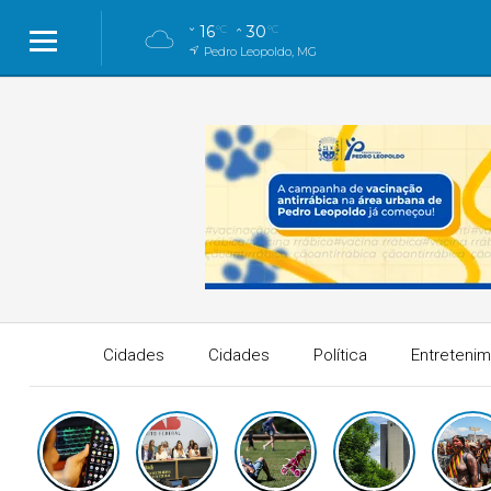
16
30
°C
°C
Pedro Leopoldo, MG
Cidades
Cidades
Política
Entreteni