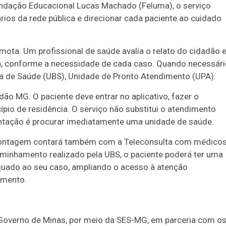
ndação Educacional Lucas Machado (Feluma), o serviço
rios da rede pública e direcionar cada paciente ao cuidado
ota. Um profissional de saúde avalia o relato do cidadão 
a, conforme a necessidade de cada caso. Quando necessári
ca de Saúde (UBS), Unidade de Pronto Atendimento (UPA).
dão MG. O paciente deve entrar no aplicativo, fazer o
ípio de residência. O serviço não substitui o atendimento
entação é procurar imediatamente uma unidade de saúde.
 Contagem contará também com a Teleconsulta com médico
aminhamento realizado pela UBS, o paciente poderá ter uma
quado ao seu caso, ampliando o acesso à atenção
imento.
o Governo de Minas, por meio da SES-MG, em parceria com o