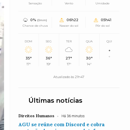
Sensação
Vento
Umidade
0%
06h22
05h41
(0mm)
Chance de chuva
Nascer do sol
Pôr do sol
DOM
SEG
TER
QUA
QUI
°
°
35°
36°
27°
30°
17°
19°
17°
14°
Atualizado às 21h47
Últimas notícias
Direitos Humanos
Há 36 minutos
AGU se reúne com Discord e cobra