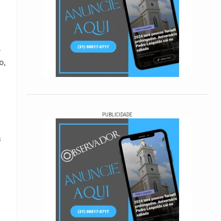
e
o,
PUBLICIDADE
s
s