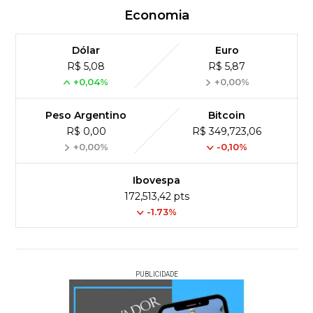
Economia
Dólar
Euro
R$ 5,08
R$ 5,87
+0,04%
+0,00%
Peso Argentino
Bitcoin
R$ 0,00
R$ 349,723,06
+0,00%
-0,10%
Ibovespa
172,513,42 pts
-1.73%
PUBLICIDADE