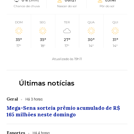
0%
06h21
05h41
(0mm)
Chance de chuva
Nascer do sol
Pôr do sol
DOM
SEG
TER
QUA
QUI
35°
35°
27°
30°
31°
17°
18°
17°
14°
14°
Atualizado às 19h11
Últimas notícias
Geral
Há 3 horas
Mega-Sena sorteia prêmio acumulado de R$
165 milhões neste domingo
Esportes
Há 4 horas