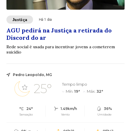
Justiça
Há 1 dia
AGU pedirá na Justiça a retirada do
Discord do ar
Rede social é usada para incentivar jovens a cometerem
suicídio
Pedro Leopoldo, MG
25°
Tempo limpo
Mín.
19°
Máx.
32°
24°
1.49km/h
36%
Sensação
Vento
Umidade