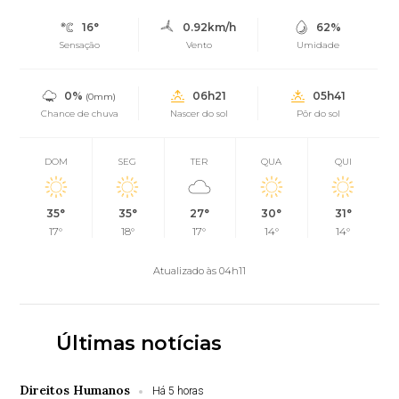
16°
0.92km/h
62%
Sensação
Vento
Umidade
0%
06h21
05h41
(0mm)
Chance de chuva
Nascer do sol
Pôr do sol
DOM
SEG
TER
QUA
QUI
35°
35°
27°
30°
31°
17°
18°
17°
14°
14°
Atualizado às 04h11
Últimas notícias
Direitos Humanos
Há 5 horas