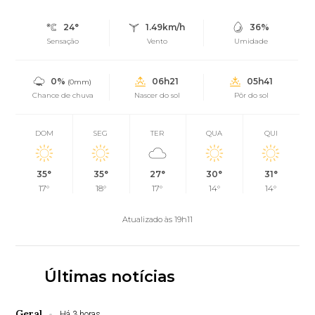
24°
1.49km/h
36%
Sensação
Vento
Umidade
0%
06h21
05h41
(0mm)
Chance de chuva
Nascer do sol
Pôr do sol
DOM
SEG
TER
QUA
QUI
35°
35°
27°
30°
31°
17°
18°
17°
14°
14°
Atualizado às 19h11
Últimas notícias
Geral
Há 3 horas