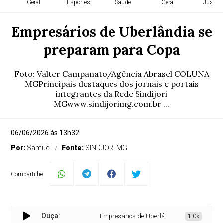
Geral
Esportes
Saúde
Geral
Justiça
Empresários de Uberlândia se
preparam para Copa
Foto: Valter Campanato/Agência Abrasel COLUNA
MGPrincipais destaques dos jornais e portais
integrantes da Rede Sindijori
MGwww.sindijorimg.com.br ...
06/06/2026 às 13h32
Por:
Samuel
Fonte:
SINDJORI MG
Compartilhe:
Ouça:
Empresários de Uberlândia se preparam par
1.0x