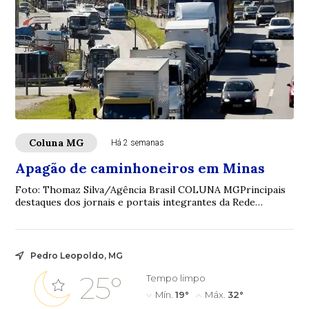
Coluna MG
Há 2 semanas
Apagão de caminhoneiros em Minas
Foto: Thomaz Silva/Agência Brasil COLUNA MGPrincipais
destaques dos jornais e portais integrantes da Rede
Sindijori MGwww.sindijorimg.com.br Apag...
Pedro Leopoldo, MG
25°
Tempo limpo
Mín.
19°
Máx.
32°