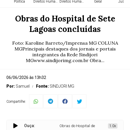
Política
Direitos Humanos
Direitos Humanos
Geral
Justiça
Obras do Hospital de Sete
Lagoas concluídas
Foto: Karoline Barreto/Imprensa MG COLUNA
MGPrincipais destaques dos jornais e portais
integrantes da Rede Sindijori
MGwww.sindijorimg.com.br Obra...
06/06/2026 às 13h32
Por:
Samuel
Fonte:
SINDJORI MG
Compartilhe:
Ouça:
Obras do Hospital de Sete Lagoas concluídas
1.0x