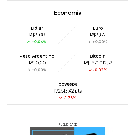
Economia
Dólar
Euro
R$ 5,08
R$ 5,87
+0,04%
+0,00%
Peso Argentino
Bitcoin
R$ 0,00
R$ 350,012,52
+0,00%
-0,02%
Ibovespa
172,513,42 pts
-1.73%
PUBLICIDADE