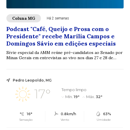
Coluna MG
Há 2 semanas
Podcast "Café, Queijo e Prosa com o
Presidente" recebe Marília Campos e
Domingos Sávio em edições especiais
Série especial da AMM reúne pré-candidatos ao Senado por
Minas Gerais em entrevistas ao vivo nos dias 27 e 28 de
julho A Associação Mineira de Muni...
Pedro Leopoldo, MG
17°
Tempo limpo
Mín.
19°
Máx.
32°
16°
0.8km/h
63%
Sensação
Vento
Umidade