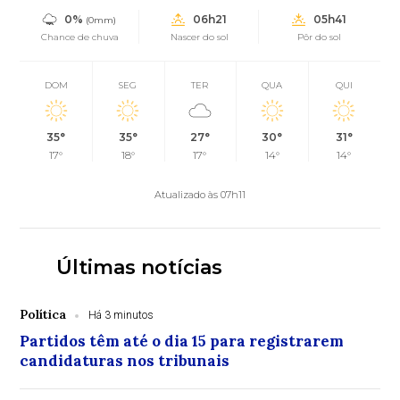
0%
06h21
05h41
(0mm)
Chance de chuva
Nascer do sol
Pôr do sol
DOM
SEG
TER
QUA
QUI
35°
35°
27°
30°
31°
17°
18°
17°
14°
14°
Atualizado às 07h11
Últimas notícias
Política
Há 3 minutos
Partidos têm até o dia 15 para registrarem
candidaturas nos tribunais