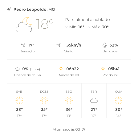
Pedro Leopoldo, MG
18°
Parcialmente nublado
Mín.
16°
Máx.
30°
17°
1.35km/h
52%
Sensação
Vento
Umidade
0%
06h22
05h41
(0mm)
Chance de chuva
Nascer do sol
Pôr do sol
SÁB
DOM
SEG
TER
QUA
33°
35°
36°
27°
30°
17°
17°
19°
17°
14°
Atualizado às 00h37