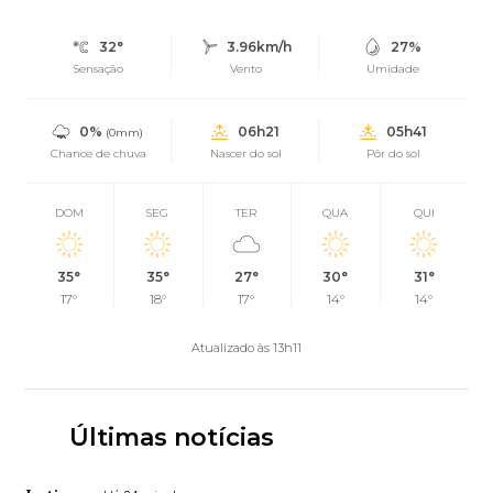
32°
3.96km/h
27%
Sensação
Vento
Umidade
0%
06h21
05h41
(0mm)
Chance de chuva
Nascer do sol
Pôr do sol
DOM
SEG
TER
QUA
QUI
35°
35°
27°
30°
31°
17°
18°
17°
14°
14°
Atualizado às 13h11
Últimas notícias