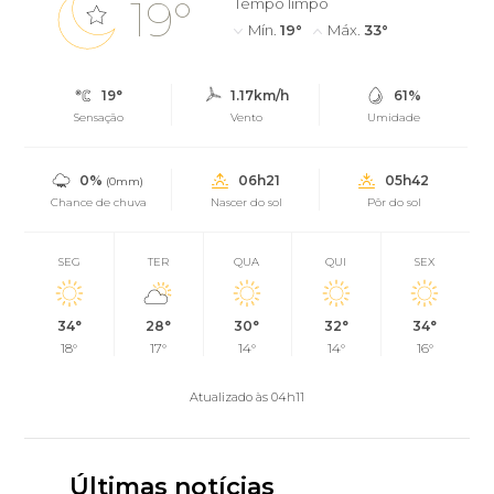
19°
Tempo limpo
Mín.
19°
Máx.
33°
19°
1.17km/h
61%
Sensação
Vento
Umidade
0%
06h21
05h42
(0mm)
Chance de chuva
Nascer do sol
Pôr do sol
SEG
TER
QUA
QUI
SEX
34°
28°
30°
32°
34°
18°
17°
14°
14°
16°
Atualizado às 04h11
Últimas notícias