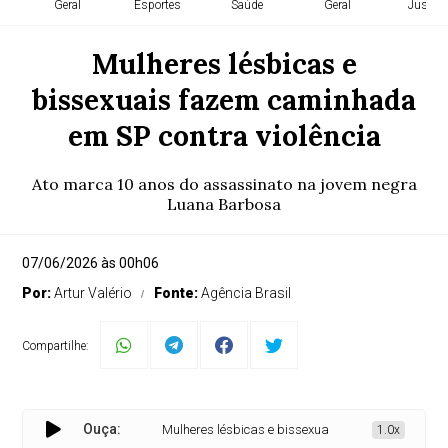
Geral
Esportes
Saúde
Geral
Justiça
Mulheres lésbicas e
bissexuais fazem caminhada
em SP contra violência
Ato marca 10 anos do assassinato na jovem negra
Luana Barbosa
07/06/2026 às 00h06
Por:
Artur Valério
Fonte:
Agência Brasil
Compartilhe:
Ouça:
Mulheres lésbicas e bissexuais fazem caminhada em S
1.0x