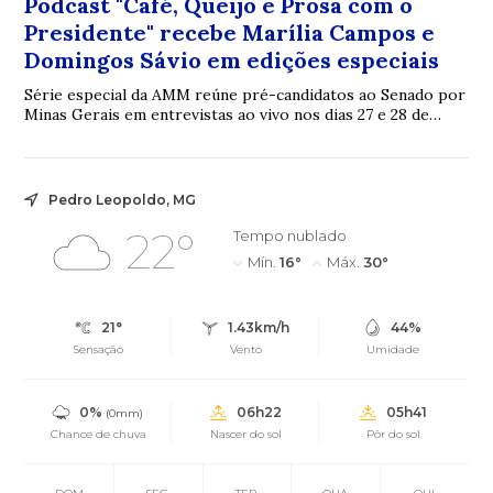
Podcast "Café, Queijo e Prosa com o
Presidente" recebe Marília Campos e
Domingos Sávio em edições especiais
Série especial da AMM reúne pré-candidatos ao Senado por
Minas Gerais em entrevistas ao vivo nos dias 27 e 28 de
julho A Associação Mineira de Muni...
Pedro Leopoldo, MG
22°
Tempo nublado
Mín.
16°
Máx.
30°
21°
1.43km/h
44%
Sensação
Vento
Umidade
0%
06h22
05h41
(0mm)
Chance de chuva
Nascer do sol
Pôr do sol