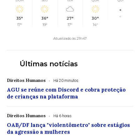
DOM
SEG
TER
QUA
QUI
°
°
35°
36°
27°
30°
17°
19°
17°
14°
Atualizado às 21h47
Últimas notícias
Direitos Humanos
Há 20 minutos
AGU se reúne com Discord e cobra proteção
de crianças na plataforma
Direitos Humanos
Há 6 horas
OAB/DF lança "violentômetro" sobre estágios
da agressão a mulheres