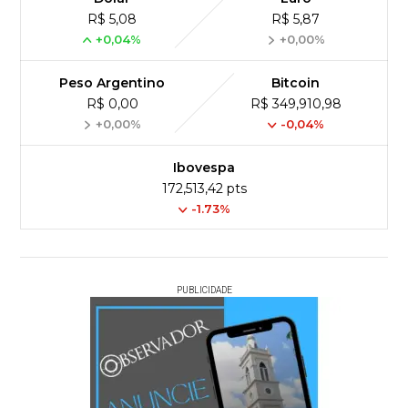
R$ 5,08
R$ 5,87
+0,04%
+0,00%
Peso Argentino
Bitcoin
R$ 0,00
R$ 349,910,98
+0,00%
-0,04%
Ibovespa
172,513,42 pts
-1.73%
PUBLICIDADE