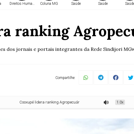
a
Direitos Humanos
Coluna MG
Saúde
Saúde
Saúd
ra ranking Agropec
 dos jornais e portais integrantes da Rede Sindijori MGw
Compartilhe:
Cooxupé lidera ranking Agropecuário Mineiro
1.0x