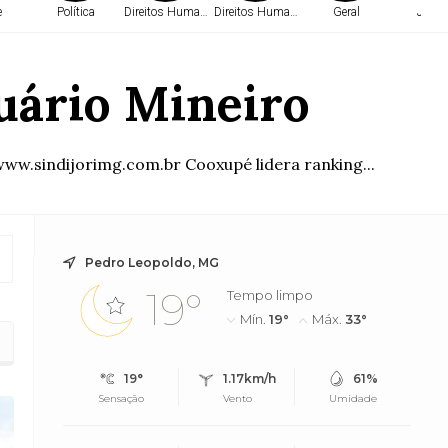
e
Política
Direitos Humanos
Direitos Humanos
Geral
Justi
uário Mineiro
ww.sindijorimg.com.br Cooxupé lidera ranking...
Pedro Leopoldo, MG
19°
Tempo limpo
Mín.
19°
Máx.
33°
19°
1.17km/h
61%
Sensação
Vento
Umidade