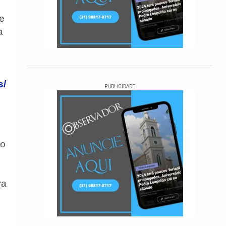
ue
a
s/
PUBLICIDADE
do
ra