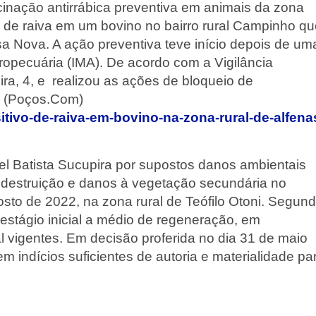
acinação antirrábica preventiva em animais da zona
o de raiva em um bovino no bairro rural Campinho q
isa Nova. A ação preventiva teve início depois de um
Agropecuária (IMA). De acordo com a Vigilância
eira, 4, e realizou as ações de bloqueio de
o. (Poços.Com)
tivo-de-raiva-em-bovino-na-zona-rural-de-alfena
iel Batista Sucupira por supostos danos ambientais
a destruição e danos à vegetação secundária no
osto de 2022, na zona rural de Teófilo Otoni. Segun
stágio inicial a médio de regeneração, em
vigentes. Em decisão proferida no dia 31 de maio
 indícios suficientes de autoria e materialidade pa