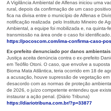
A Vigilância Ambiental de Alfenas iniciou uma v
rural, depois da confirmação de um caso positiv
fica na divisa entre o município de Alfenas e Div
notificação realizada pelo Instituto Mineiro de 
Ambiental, a equipe foi mobilizada e, na quinta-f
transmissão na área onde o caso foi identificad
https://pocoscom.com/ima-confirma-caso-posi
Ex-prefeito denunciado por danos ambientais
Justiça aceita denúncia contra o ex-prefeito Dan
em Teófilo Otoni. O caso, que envolve a supost
Bioma Mata Atlântica, teria ocorrido em 18 de ag
a acusação, houve supressão de vegetação em e
desacordo com as normas de proteção ambiental 
de 2026, o juízo competente entendeu que existem
instaurar a ação penal. (Diário Tribuna)
https://diariotribuna.com.br/?p=33877