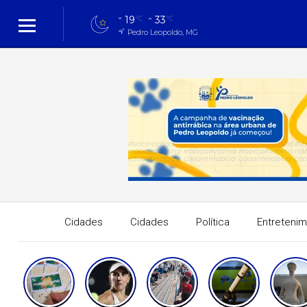
19
33
°C
°C
Pedro Leopoldo, MG
Cidades
Cidades
Política
Entreteni