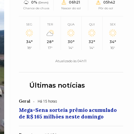
0%
06h21
05h42
(0mm)
Chance de chuva
Nascer do sol
Pôr do sol
SEG
TER
QUA
QUI
SEX
34°
28°
30°
32°
34°
18°
17°
14°
14°
16°
Atualizado às 04h11
Últimas notícias
Geral
Há 15 horas
Mega-Sena sorteia prêmio acumulado
de R$ 165 milhões neste domingo