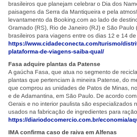
brasileiros que planejam celebrar o Dia dos Na
paisagens da Serra da Mantiqueira e pela atmosf
levantamento da Booking.com ao lado de desti
Gramado (RS), Rio de Janeiro (RJ) e São Paulo (
brasileiros para viagens entre os dias 12 e 14 d
https://www.cidadeconecta.com/turismo/distr
plataforma-de-viagens-saiba-qual/
Fasa adquire plantas da Patense
A gaúcha Fasa, que atua no segmento de recicla
plantas que pertenciam à mineira Patense, do m
que comprou as unidades de Patos de Minas, no 
e de Adamantina, em São Paulo. De acordo com 
Gerais e no interior paulista são especializado
usados na fabricação de ingredientes para ração
https://diariodocomercio.com.br/economia/aq
IMA confirma caso de raiva em Alfenas