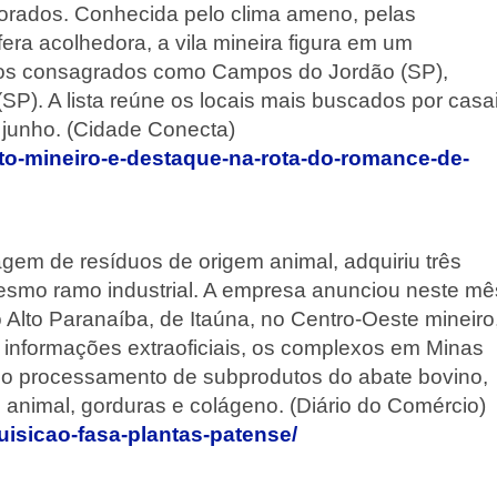
morados. Conhecida pelo clima ameno, pelas
era acolhedora, a vila mineira figura em um
nos consagrados como Campos do Jordão (SP),
SP). A lista reúne os locais mais buscados por casa
e junho. (Cidade Conecta)
ito-mineiro-e-destaque-na-rota-do-romance-de-
gem de resíduos de origem animal, adquiriu três
esmo ramo industrial. A empresa anunciou neste mê
Alto Paranaíba, de Itaúna, no Centro-Oeste mineiro
informações extraoficiais, os complexos em Minas
s no processamento de subprodutos do abate bovino,
 animal, gorduras e colágeno. (Diário do Comércio)
uisicao-fasa-plantas-patense/