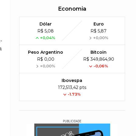
Economia
Dólar
Euro
R$ 5,08
R$ 5,87
+0,04%
+0,00%
-
a
Peso Argentino
Bitcoin
R$ 0,00
R$ 349,864,90
+0,00%
-0,06%
Ibovespa
172,513,42 pts
-1.73%
PUBLICIDADE