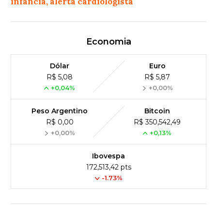
infância, alerta cardiologista
Economia
Dólar
Euro
R$ 5,08
R$ 5,87
+0,04%
+0,00%
Peso Argentino
Bitcoin
R$ 0,00
R$ 350,542,49
+0,00%
+0,13%
Ibovespa
172,513,42 pts
-1.73%