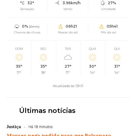
32°
3.96km/h
27%
Sensação
Vento
Umidade
0%
06h21
05h41
(0mm)
Chance de chuva
Nascer do sol
Pôr do sol
DOM
SEG
TER
QUA
QUI
35°
35°
27°
30°
31°
17°
18°
17°
14°
14°
Atualizado às 13h11
Últimas notícias
Justiça
Há 18 minutos
Moraes nega pedido para que Bolsonaro