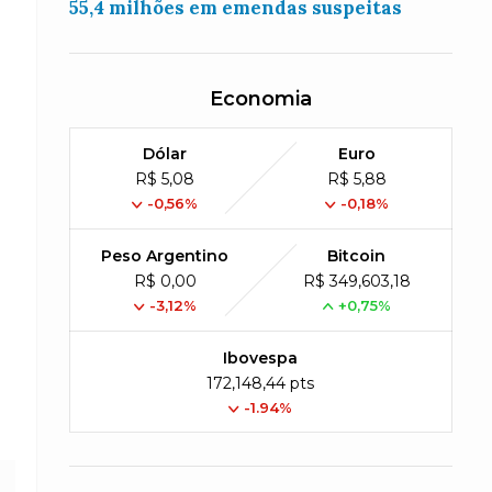
55,4 milhões em emendas suspeitas
Economia
Dólar
Euro
R$ 5,08
R$ 5,88
-0,56%
-0,18%
Peso Argentino
Bitcoin
R$ 0,00
R$ 349,603,18
-3,12%
+0,75%
Ibovespa
172,148,44 pts
-1.94%