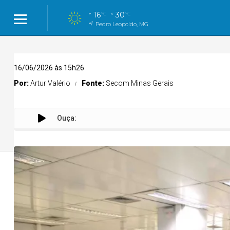
16
30
°C
°C
Pedro Leopoldo, MG
16/06/2026 às 15h26
Por:
Artur Valério
Fonte:
Secom Minas Gerais
Ouça:
Go
Cidades
Cidades
Política
Entreteni