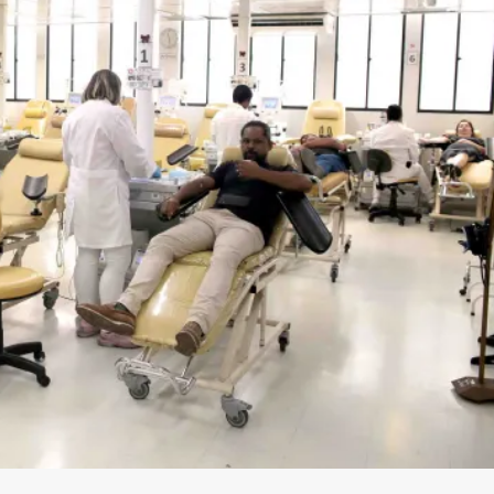
ia
Coluna MG
Justiça
Saúde
Coluna MG
Justiç
s realiza ação nas
doação de sangue
rá a partir desta quarta-feira (17/6) em dez Unidades de