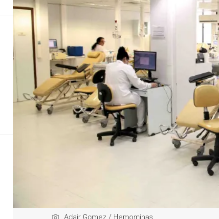
Justiça
Saúde
Educação
Geral
Econom
Governo de Mina
Dia D da Hemominas se
Adair Gomez / Hemominas