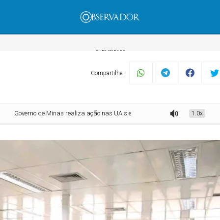
PUBLICIDADE
Compartilhe:
verno de Minas realiza ação nas UAIs em prol da doação de sangue
1.0x
mento
Tecnologia
Economia
Dom Walmor
Dr.