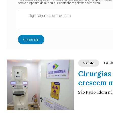
com o propósito do site ou que contenham palavras ofensivas.
Comentar
Saúde
Há 3 h
Cirurgias
crescem m
São Paulo lidera n