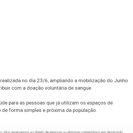
realizada no dia 23/6, ampliando a mobilização do Junho
ibuir com a doação voluntária de sangue.
aúde para as pessoas que já utilizam os espaços de
 de forma simples e próxima da população.
lo. Nos reservamos ao direito de reprovar ou eliminar comentários em desacordo