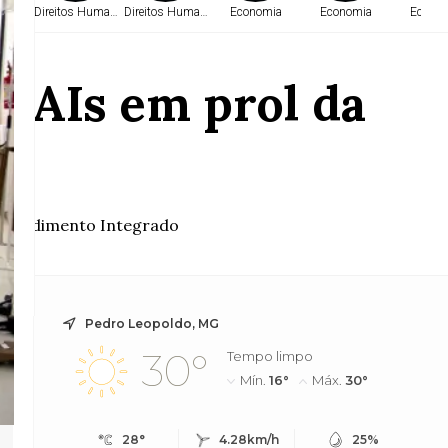
a
Direitos Humanos
Direitos Humanos
Economia
Economia
Econo
 UAIs em prol da
 Atendimento Integrado
Pedro Leopoldo, MG
30°
Tempo limpo
Mín.
16°
Máx.
30°
28°
4.28km/h
25%