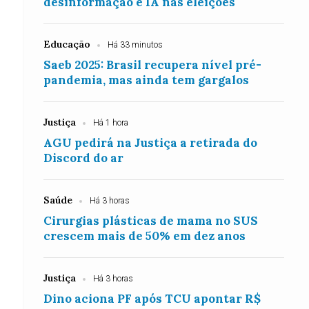
desinformação e IA nas eleições
Educação
Há 33 minutos
Saeb 2025: Brasil recupera nível pré-
pandemia, mas ainda tem gargalos
Justiça
Há 1 hora
AGU pedirá na Justiça a retirada do
Discord do ar
Saúde
Há 3 horas
Cirurgias plásticas de mama no SUS
crescem mais de 50% em dez anos
Justiça
Há 3 horas
Dino aciona PF após TCU apontar R$