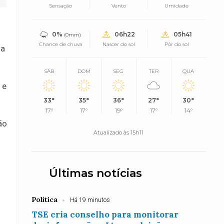
Sensação
Vento
Umidade
0%
06h22
05h41
(0mm)
Chance de chuva
Nascer do sol
Pôr do sol
 a
SÁB
DOM
SEG
TER
QUA
 e
33°
35°
36°
27°
30°
17°
17°
19°
17°
14°
ão
Atualizado às 15h11
Últimas notícias
Política
Há 19 minutos
TSE cria conselho para monitorar