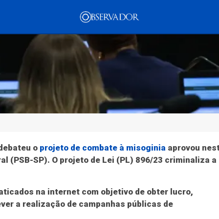
mento
Tecnologia
Economia
Dom Walmor
Dr.
Justiça
Coluna MG
Geral
Justiça
Internaci
 debateu o
projeto de combate à misoginia
aprovou nes
minaliza misoginia
l (PSB-SP). O projeto de Lei (PL) 896/23 criminaliza a
dos Deputados
icados na internet com objetivo de obter lucro,
rever a realização de campanhas públicas de