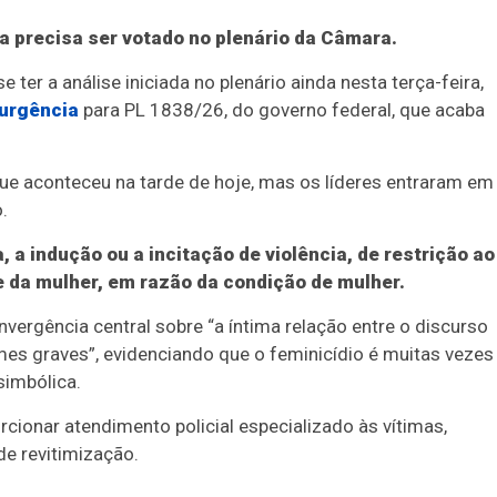
de trabalho aprovou relatório; PL ainda deve passar no p
nda precisa ser votado no plenário da Câmara.
 ter a análise iniciada no plenário ainda nesta terça-feira,
 urgência
para PL 1838/26, do governo federal, que acaba
ue aconteceu na tarde de hoje, mas os líderes entraram em
.
, a indução ou a incitação de violência, de restrição ao
de da mulher, em razão da condição de mulher.
vergência central sobre “a íntima relação entre o discurso
imes graves”, evidenciando que o feminicídio é muitas vezes
simbólica.
cionar atendimento policial especializado às vítimas,
de revitimização.