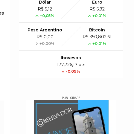
Dólar
Euro
R$ 5,12
R$ 5,92
es
+0,05%
+0,01%
Peso Argentino
Bitcoin
R$ 0,00
R$ 350,802,61
+0,00%
+0,01%
Ibovespa
177,726,17 pts
-0.09%
PUBLICIDADE