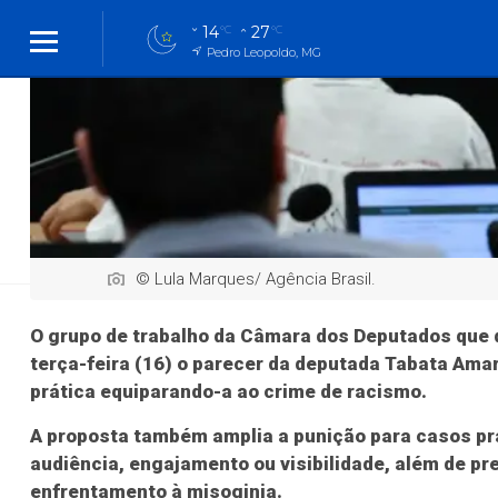
14
27
°C
°C
Pedro Leopoldo, MG
Cidades
Cidades
Política
Entreteni
Esportes
Política
Economia
Política
Geral
© Lula Marques/ Agência Brasil.
O grupo de trabalho da Câmara dos Deputados que
Proposta que cri
terça-feira (16) o parecer da deputada Tabata Amara
prática equiparando-a ao crime de racismo.
A proposta também amplia a punição para casos prat
audiência, engajamento ou visibilidade, além de p
enfrentamento à misoginia.