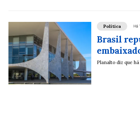
Política
Há 
Brasil rep
embaixad
Planalto diz que h