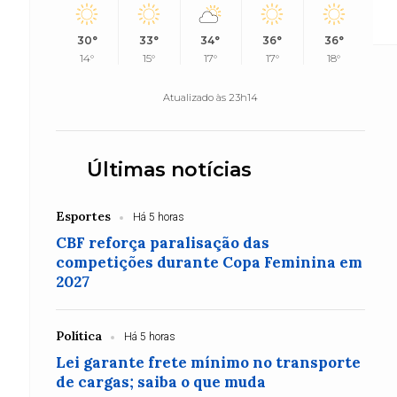
lenário
30°
33°
34°
36°
36°
14°
15°
17°
17°
18°
Atualizado às 23h14
Últimas notícias
Esportes
Há 5 horas
CBF reforça paralisação das
competições durante Copa Feminina em
2027
Política
Há 5 horas
Lei garante frete mínimo no transporte
de cargas; saiba o que muda