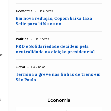
Economia
Há 6 horas
Em nova redução, Copom baixa taxa
Selic para 14% ao ano
Política
Há 7 horas
PRD e Solidariedade decidem pela
neutralidade na eleição presidencial
de
s
Geral
Há 7 horas
Termina a greve nas linhas de trens em
São Paulo
s
Economia