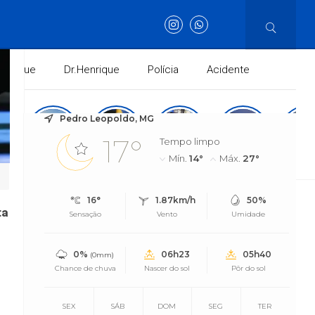
Henrique
Dr.Henrique
Polícia
Acidente
Pedro Leopoldo, MG
17°
Tempo limpo
Mín.
14°
Máx.
27°
onal
Internacional
Política
Evento
Justiça
Gera
16°
1.87km/h
50%
ta
 avança na Câmara
Sensação
Vento
Umidade
0%
06h23
05h40
(0mm)
Chance de chuva
Nascer do sol
Pôr do sol
SEX
SÁB
DOM
SEG
TER