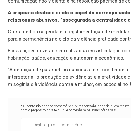
comunicação não violenta e na resolução pacífica de con
A proposta destaca ainda o papel da corresponsabil
relacionais abusivos, “assegurada a centralidade 
Outra medida sugerida é a regulamentação de medidas p
para a permanência no ciclo da violência praticada cont
Essas ações deverão ser realizadas em articulação com as
habitação, saúde, educação e autonomia econômica.
“A definição de parâmetros nacionais mínimos tende a f
intersetorial, a produção de evidências e a efetividad
misoginia e à violência contra a mulher, em especial no âm
* O conteúdo de cada comentário é de responsabilidade de quem realizá-
com o propósito do site ou que contenham palavras ofensivas.