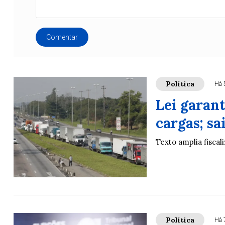
Comentar
Política
Há 
Lei garan
cargas; s
Texto amplia fisca
Política
Há 