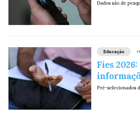
Profissionais contemplados devem assina
Dados são de pesqu
Educação
H
Fies 2026
informaçõe
Pré-selecionados d