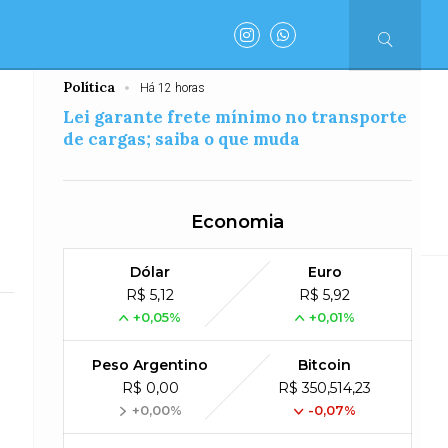
competições durante Copa Feminina em
2027
Política
Há 12 horas
Henrique
Dr.Henrique
Polícia
Acidente
Lei garante frete mínimo no transporte
de cargas; saiba o que muda
Economia
 MG
Geral
Justiça
Internacional
Internacional
Políti
Dólar
Euro
R$ 5,12
R$ 5,92
tado da atribuição
+0,05%
+0,01%
Peso Argentino
Bitcoin
ervidores efetivos
R$ 0,00
R$ 350,514,23
+0,00%
-0,07%