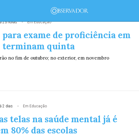
á 23 horas
Em Educação
mento
Tecnologia
Economia
Dom Walmor
Dr.
s para exame de proficiência em
 terminam quinta
erão no fim de outubro; no exterior, em novembro
a
Economia
Política
Geral
Justiça
Coluna
caçãodivulga resul
á 2 dias
Em Educação
oção estadual de s
s telas na saúde mental já é
em 80% das escolas