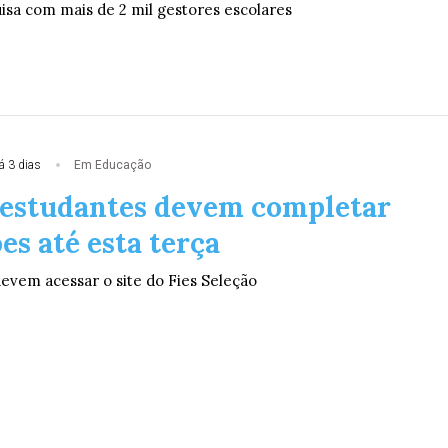
r o Termo de Aceite no Sistema de Movimentação de Pessoa
isa com mais de 2 mil gestores escolares
á 3 dias
Em Educação
: estudantes devem completar
s até esta terça
evem acessar o site do Fies Seleção