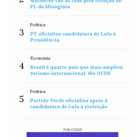
Mulheres vão às ruas pela votação do
PL da Misoginia
Política
3
PT oficializa candidatura de Lula à
Presidência
Economia
4
Brasil é quarto país que mais ampliou
turismo internacional, diz OCDE
Política
5
Partido Verde oficializa apoio à
candidatura de Lula à reeleição
PUBLICIDADE