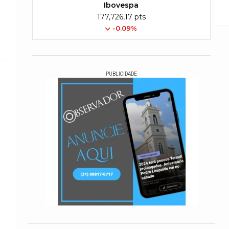
l até às 23h59 desta quarta-feira (24/6)
Ibovespa
177,726,17 pts
-0.09%
PUBLICIDADE