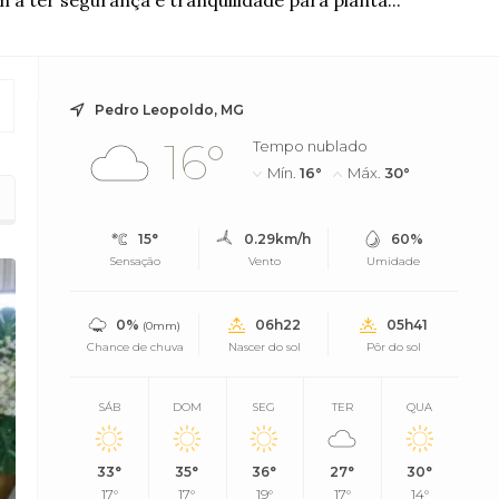
 a ter segurança e tranquilidade para planta...
Pedro Leopoldo, MG
16°
Tempo nublado
Mín.
16°
Máx.
30°
15°
0.29km/h
60%
Sensação
Vento
Umidade
0%
06h22
05h41
(0mm)
Chance de chuva
Nascer do sol
Pôr do sol
SÁB
DOM
SEG
TER
QUA
33°
35°
36°
27°
30°
17°
17°
19°
17°
14°