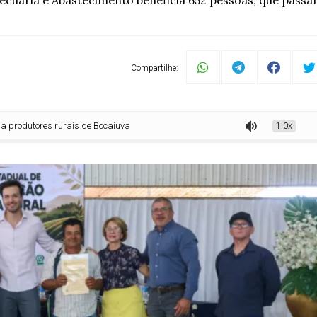
ecuária e Abastecimento beneficia 652 pessoas, que passam
Compartilhe:
ores rurais de Bocaiuva
1.0x