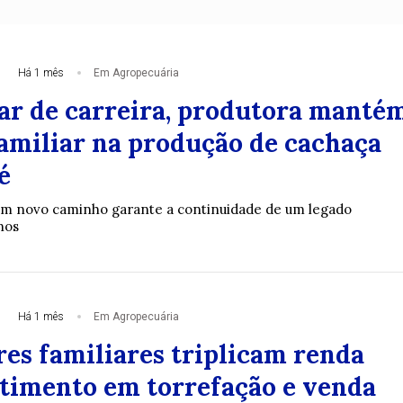
Há 1 mês
Em Agropecuária
r de carreira, produtora manté
familiar na produção de cachaça
é
um novo caminho garante a continuidade de um legado
nos
Há 1 mês
Em Agropecuária
res familiares triplicam renda
timento em torrefação e venda