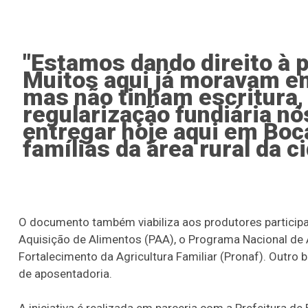
"Estamos dando direito à 
Muitos aqui já moravam e
mas não tinham escritura,
regularização fundiária n
entregar hoje aqui em Boca
famílias da área rural da c
O documento também viabiliza aos produtores partici
Aquisição de Alimentos (PAA), o Programa Nacional de 
Fortalecimento da Agricultura Familiar (Pronaf). Outro 
de aposentadoria.
A iniciativa é realizada em parceria com a Prefeitura de