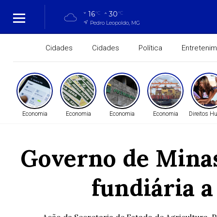
16
30
°C
°C
Pedro Leopoldo, MG
Cidades
Cidades
Política
Entreteni
Economia
Economia
Economia
Economia
Direitos 
Governo de Minas 
fundiária a