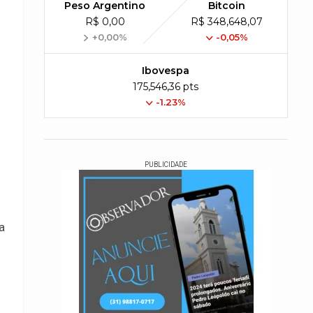
Peso Argentino
Bitcoin
R$ 0,00
R$ 348,648,07
+0,00%
-0,05%
Ibovespa
175,546,36 pts
-1.23%
PUBLICIDADE
a