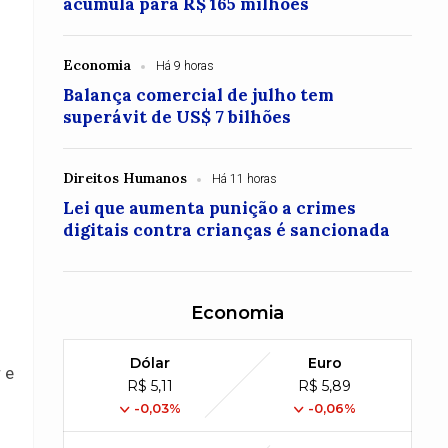
acumula para R$ 165 milhões
Economia
Há 9 horas
Balança comercial de julho tem
superávit de US$ 7 bilhões
Direitos Humanos
Há 11 horas
Lei que aumenta punição a crimes
digitais contra crianças é sancionada
Economia
Dólar
Euro
 e
R$ 5,11
R$ 5,89
-0,03%
-0,06%