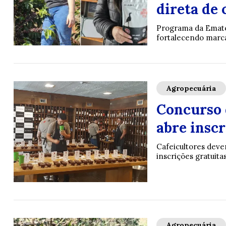
direta de
Programa da Emater
fortalecendo marc
Agropecuária
Concurso 
abre inscr
Cafeicultores deve
inscrições gratuita
Agropecuária