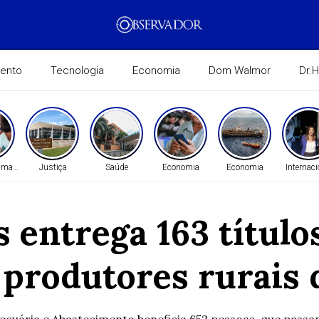
mento
Tecnologia
Economia
Dom Walmor
Dr.
Humanos
Justiça
Saúde
Economia
Economia
Internaci
entrega 163 título
 produtores rurais