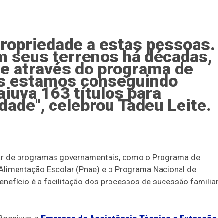
propriedade a estas pessoas.
m seus terrenos há décadas,
 e através do programa de
ós estamos conseguindo
iuva 163 títulos para
idade", celebrou Tadeu Leite.
par de programas governamentais, como o Programa de
Alimentação Escolar (Pnae) e o Programa Nacional de
benefício é a facilitação dos processos de sucessão familiar
 Bocaiuva, a
Empresa de Assistência Técnica e Extensão