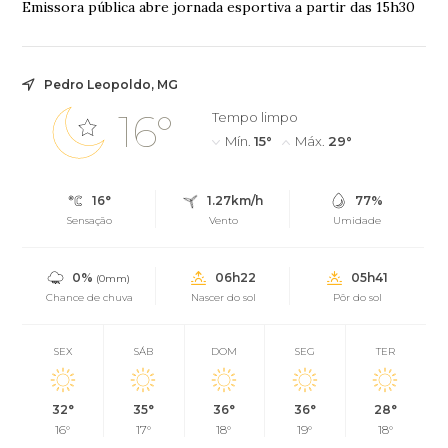
Emissora pública abre jornada esportiva a partir das 15h30
Pedro Leopoldo, MG
16°
Tempo limpo
Mín.
15°
Máx.
29°
16°
1.27km/h
77%
Sensação
Vento
Umidade
0%
06h22
05h41
(0mm)
Chance de chuva
Nascer do sol
Pôr do sol
SEX
SÁB
DOM
SEG
TER
32°
35°
36°
36°
28°
16°
17°
18°
19°
18°