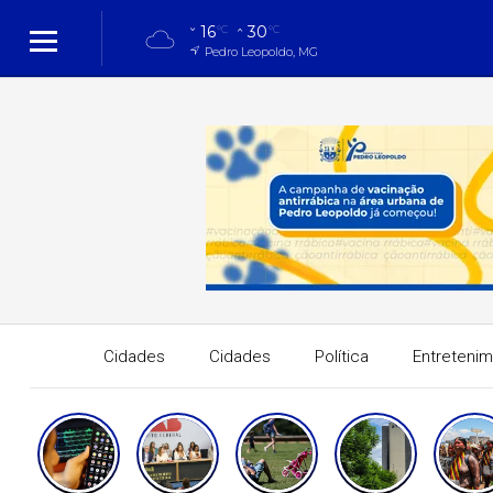
16
30
°C
°C
Pedro Leopoldo, MG
Cidades
Cidades
Política
Entreteni