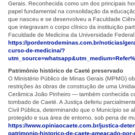
Gerais. Reconhecida como um dos principais hos
papel fundamental na consolidação da educação 
que nasceu e se desenvolveu a Faculdade Ciênc
que integravam o corpo clínico da instituição pa
Faculdade de Medicina da Universidade Federal 
https://pordentrodeminas.com.br/noticias/gera
curso-de-medicina/?
utm_source=whatsapp&utm_medium=Refer%
Patrimônio histórico de Caeté preservado
O Ministério Público de Minas Gerais (MPMG) obt
restrições às obras de construção de uma Unid
Cerâmica João Pinheiro — também conhecida co
tombado de Caeté. A Justiça deferiu parcialme
Civil Pública, determinando que o Município se 
protegido e sua área de entorno, sob pena de mul
https://www.opiniaocaete.com.br/justica-dete
patrimonio-historico-de-caete-ameacado-por-