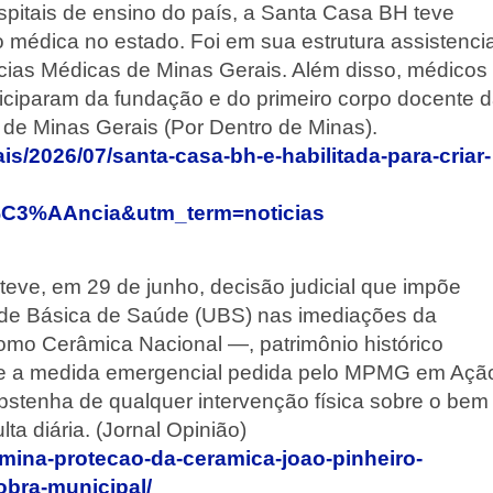
pitais de ensino do país, a Santa Casa BH teve
médica no estado. Foi em sua estrutura assistencia
ias Médicas de Minas Gerais. Além disso, médicos
rticiparam da fundação e do primeiro corpo docente 
de Minas Gerais (Por Dentro de Minas).
is/2026/07/santa-casa-bh-e-habilitada-para-criar-
C3%AAncia&utm_term=noticias
eve, em 29 de junho, decisão judicial que impõe
ade Básica de Saúde (UBS) nas imediações da
mo Cerâmica Nacional —, patrimônio histórico
nte a medida emergencial pedida pelo MPMG em Açã
abstenha de qualquer intervenção física sobre o bem
ta diária. (Jornal Opinião)
rmina-protecao-da-ceramica-joao-pinheiro-
obra-municipal/