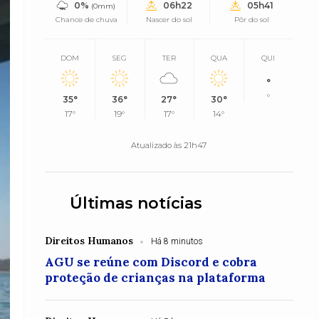
0%
06h22
05h41
(0mm)
Chance de chuva
Nascer do sol
Pôr do sol
DOM
SEG
TER
QUA
QUI
°
°
35°
36°
27°
30°
17°
19°
17°
14°
Atualizado às 21h47
Últimas notícias
Direitos Humanos
Há 8 minutos
AGU se reúne com Discord e cobra
proteção de crianças na plataforma