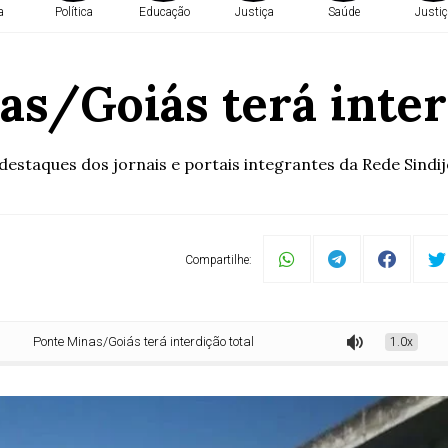
a
Política
Educação
Justiça
Saúde
Justiç
s/Goiás terá inter
staques dos jornais e portais integrantes da Rede Sindi
Compartilhe:
onte Minas/Goiás terá interdição total
1.0x