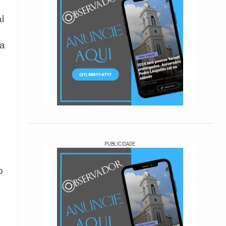
l
da
PUBLICIDADE
o