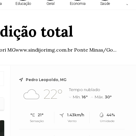
a
Educação
Geral
Economia
Saúde
Justi
dição total
jori MGwww.sindijorimg.com.br Ponte Minas/Go...
Pedro Leopoldo, MG
22°
Tempo nublado
Mín.
16°
Máx.
30°
21°
1.43km/h
44%
Sensação
Vento
Umidade