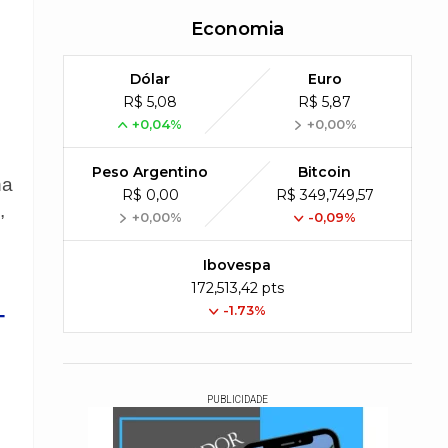
Economia
Dólar
Euro
R$ 5,08
R$ 5,87
+0,04%
+0,00%
Peso Argentino
Bitcoin
na
R$ 0,00
R$ 349,749,57
,
+0,00%
-0,09%
Ibovespa
172,513,42 pts
-1.73%
-
PUBLICIDADE