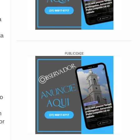
a
ta
PUBLICIDADE
ro
m
or