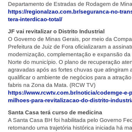
Departamento de Estradas de Rodagem de Minas
https://regionalzao.com.br/seguranca-no-tran
tera-interdicao-total/
JF vai revitalizar o Distrito Industrial
O Governo de Minas Gerais, por meio da Compan
Prefeitura de Juiz de Fora oficializaram a assin
modernização, complementação e expansão da infr
Norte do município. O plano de recuperação aten
agravadas após as fortes chuvas que atingiram a
qualificar o ambiente de negócios para a atraçã
fabris na Zona da Mata. (RCW TV)
https://www.rcwtv.com.br/noticia/codemge-e-pr
milhoes-para-revitalizacao-do-distrito-industri
Santa Casa terá curso de medicina
A Santa Casa BH foi habilitada pelo Governo Fed
retomando uma trajetória histórica iniciada há