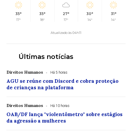
35°
35°
27°
30°
31°
17°
18°
17°
14°
14°
Atualizado às 04h11
Últimas notícias
Direitos Humanos
Há 5 horas
AGU se reúne com Discord e cobra proteção
de crianças na plataforma
Direitos Humanos
Há 10 horas
OAB/DF lança "violentômetro" sobre estágios
da agressão a mulheres