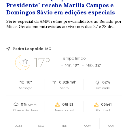
Presidente" recebe Marília Campos e
Domingos Sávio em edições especiais
Série especial da AMM reúne pré-candidatos ao Senado por
Minas Gerais em entrevistas ao vivo nos dias 27 e 28 de
julho A Associação Mineira de Muni...
Pedro Leopoldo, MG
17°
Tempo limpo
Mín.
19°
Máx.
32°
16°
0.92km/h
62%
Sensação
Vento
Umidade
0%
06h21
05h41
(0mm)
Chance de chuva
Nascer do sol
Pôr do sol
DOM
SEG
TER
QUA
QUI