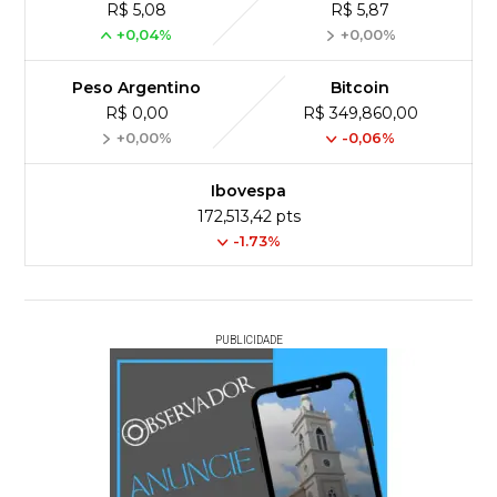
R$ 5,08
R$ 5,87
+0,04%
+0,00%
Peso Argentino
Bitcoin
R$ 0,00
R$ 349,860,00
+0,00%
-0,06%
Ibovespa
172,513,42 pts
-1.73%
PUBLICIDADE