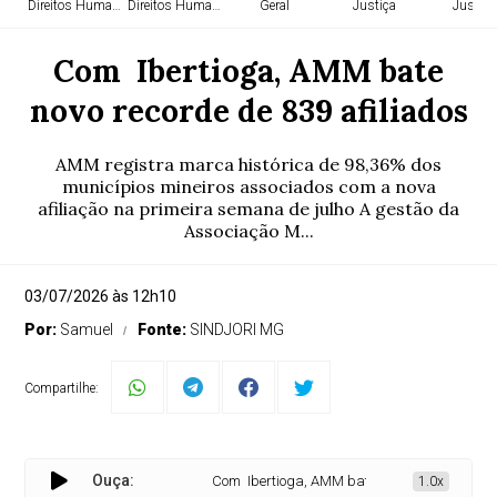
Direitos Humanos
Direitos Humanos
Geral
Justiça
Justiça
Com Ibertioga, AMM bate
novo recorde de 839 afiliados
AMM registra marca histórica de 98,36% dos
municípios mineiros associados com a nova
afiliação na primeira semana de julho A gestão da
Associação M...
03/07/2026 às 12h10
Por:
Samuel
Fonte:
SINDJORI MG
Compartilhe:
Ouça:
Com Ibertioga, AMM bate novo recorde de 839 af
1.0x