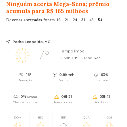
Ninguém acerta Mega-Sena; prêmio
acumula para R$ 165 milhões
Dezenas sorteadas foram: 16 - 21 - 24 - 31 - 43 - 54
Pedro Leopoldo, MG
17°
Tempo limpo
Mín.
19°
Máx.
32°
16°
0.8km/h
63%
Sensação
Vento
Umidade
0%
06h21
05h41
(0mm)
Chance de chuva
Nascer do sol
Pôr do sol
DOM
SEG
TER
QUA
QUI