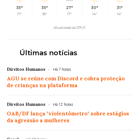
35°
35°
27°
30°
31°
17°
18°
17°
14°
14°
Atualizado às 07h11
Últimas notícias
Direitos Humanos
Há 7 horas
AGU se reúne com Discord e cobra proteção
de crianças na plataforma
Direitos Humanos
Há 12 horas
OAB/DF lança "violentômetro" sobre estágios
da agressão a mulheres