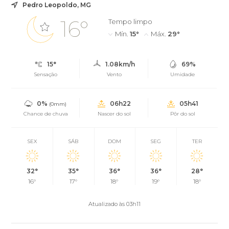
Pedro Leopoldo, MG
16°
Tempo limpo
Mín.
15°
Máx.
29°
15°
1.08km/h
69%
Sensação
Vento
Umidade
0%
06h22
05h41
(0mm)
Chance de chuva
Nascer do sol
Pôr do sol
SEX
SÁB
DOM
SEG
TER
32°
35°
36°
36°
28°
16°
17°
18°
19°
18°
Atualizado às 03h11