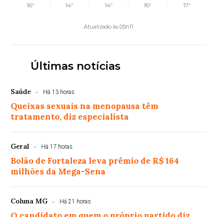
16°
14°
14°
16°
17°
Atualizado às 05h11
Últimas notícias
Saúde
Há 13 horas
Queixas sexuais na menopausa têm
tratamento, diz especialista
Geral
Há 17 horas
Bolão de Fortaleza leva prêmio de R$ 164
milhões da Mega-Sena
Coluna MG
Há 21 horas
O candidato em quem o próprio partido diz