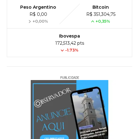
Peso Argentino
Bitcoin
R$ 0,00
R$ 351,304,75
+0,00%
+0,35%
Ibovespa
172,513,42 pts
-1.73%
PUBLICIDADE