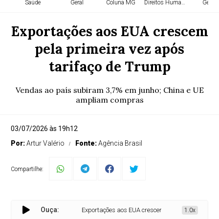
Saúde
Geral
Coluna MG
Direitos Humanos
Geral
Exportações aos EUA crescem
pela primeira vez após
tarifaço de Trump
Vendas ao país subiram 3,7% em junho; China e UE
ampliam compras
03/07/2026 às 19h12
Por:
Artur Valério
Fonte:
Agência Brasil
Compartilhe:
Ouça:
Exportações aos EUA crescem pela primeira vez após
1.0x