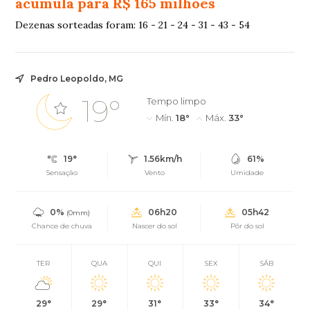
acumula para R$ 165 milhões
Dezenas sorteadas foram: 16 - 21 - 24 - 31 - 43 - 54
Pedro Leopoldo, MG
19°
Tempo limpo
Mín.
18°
Máx.
33°
19°
1.56km/h
61%
Sensação
Vento
Umidade
0%
06h20
05h42
(0mm)
Chance de chuva
Nascer do sol
Pôr do sol
TER
QUA
QUI
SEX
SÁB
29°
29°
31°
33°
34°