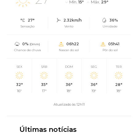
Mín.
15°
Máx.
29°
27°
2.32km/h
36%
Sensação
Vento
Umidade
0%
06h22
05h41
(0mm)
Chance de chuva
Nascer do sol
Pôr do sol
SEX
SÁB
DOM
SEG
TER
32°
35°
36°
36°
28°
16°
17°
18°
19°
18°
Atualizado às 12h11
Últimas notícias