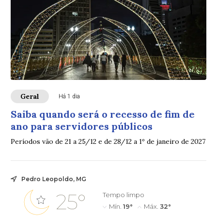
Geral
Há 1 dia
Saiba quando será o recesso de fim de
ano para servidores públicos
Períodos vão de 21 a 25/12 e de 28/12 a 1º de janeiro de 2027
Pedro Leopoldo, MG
25°
Tempo limpo
Mín.
19°
Máx.
32°