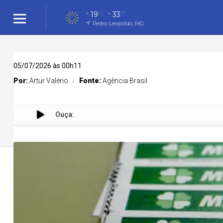
19
33
°C
°C
Pedro Leopoldo, MG
05/07/2026 às 00h11
Por:
Artur Valério
Fonte:
Agência Brasil
Ouça:
Cidades
Cidades
Política
Entreteni