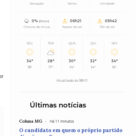
Sensação
Vento
Umidade
0%
06h21
05h42
(0mm)
Chance de chuva
Nascer do sol
Pôr do sol
SEG
TER
QUA
QUI
SEX
34°
28°
30°
32°
34°
18°
17°
14°
14°
16°
er
Atualizado às 08h11
Últimas notícias
Coluna MG
Há 11 minutos
O candidato em quem o próprio partido