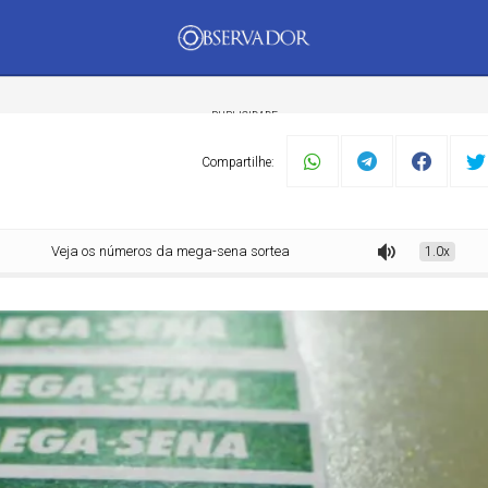
PUBLICIDADE
Compartilhe:
Veja os números da mega-sena sorteados neste sábado (4)
1.0x
mento
Tecnologia
Economia
Dom Walmor
Dr.