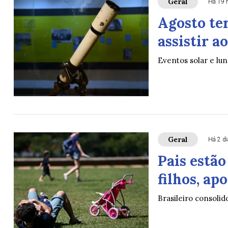
Geral
Há 19 
Agosto ter
assistir 
Eventos solar e lun
Geral
Há 2 d
Pais estã
filhos, ap
Brasileiro consolid