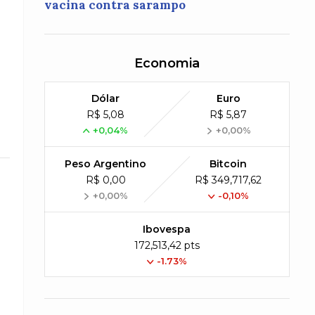
vacina contra sarampo
Economia
Dólar
Euro
R$ 5,08
R$ 5,87
+0,04%
+0,00%
Peso Argentino
Bitcoin
R$ 0,00
R$ 349,717,62
+0,00%
-0,10%
Ibovespa
172,513,42 pts
-1.73%