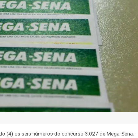
Geral
Justiça
Direitos Humanos
Coluna MG
Saúd
da mega-sena sorte
(4)
Próximo concurso acontece na terça-feira (7)
ado (4) os seis números do concurso 3.027 de Mega-Sena.