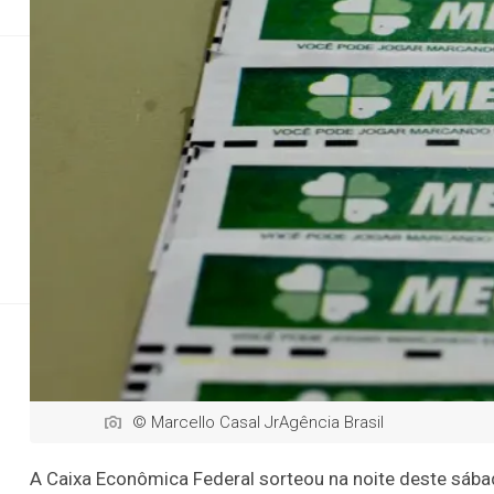
Coluna MG
Direitos Humanos
Geral
Esportes
Saúde
Veja os números 
© Marcello Casal JrAgência Brasil
A Caixa Econômica Federal sorteou na noite deste sáb