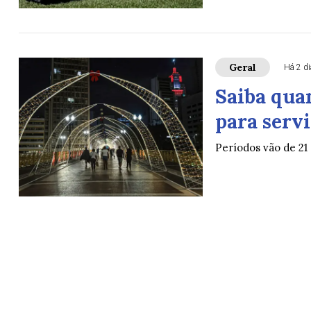
Geral
Há 2 d
Saiba quan
para serv
Períodos vão de 21 