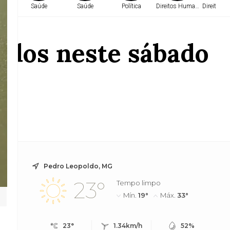
e
Saúde
Saúde
Política
Direitos Humanos
Direitos 
ados neste sábado
Pedro Leopoldo, MG
23°
Tempo limpo
Mín.
19°
Máx.
33°
23°
1.34km/h
52%