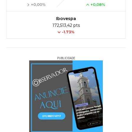
+0,00%
+0,08%
Ibovespa
172,513,42 pts
-1.73%
PUBLICIDADE