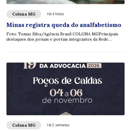
Coluna MG
Há 4 horas
Minas registra queda do analfabetismo
Foto: Tomaz Silva/Agência Brasil COLUNA MGPrincipais
destaques dos jornais e portais integrantes da Rede
Sindijori MGwww.sindijorimg.com.br Minas...
Coluna MG
Há 2 semanas