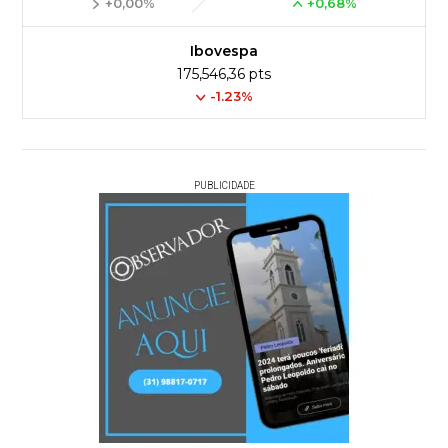
+0,00%
+0,68%
Ibovespa
175,546,36 pts
-1.23%
PUBLICIDADE