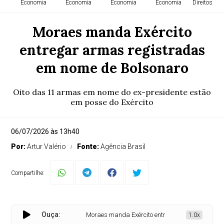
Economia
Economia
Economia
Economia
Direitos H
Moraes manda Exército
entregar armas registradas
em nome de Bolsonaro
Oito das 11 armas em nome do ex-presidente estão
em posse do Exército
06/07/2026 às 13h40
Por:
Artur Valério
Fonte:
Agência Brasil
Compartilhe:
Ouça:
Moraes manda Exército entregar armas registrada
1.0x