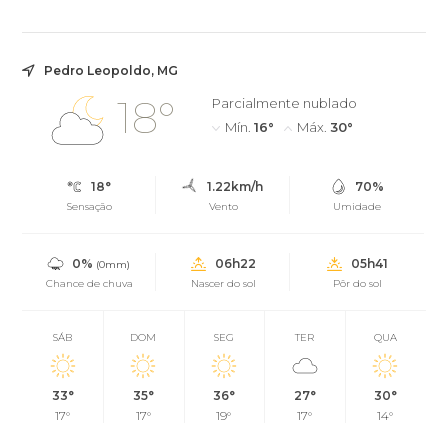
Pedro Leopoldo, MG
18°
Parcialmente nublado
Mín.
16°
Máx.
30°
18°
1.22km/h
70%
Sensação
Vento
Umidade
0%
06h22
05h41
(0mm)
Chance de chuva
Nascer do sol
Pôr do sol
SÁB
DOM
SEG
TER
QUA
33°
35°
36°
27°
30°
17°
17°
19°
17°
14°