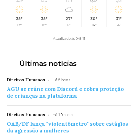
DOM
SEG
TER
QUA
QUI
35°
35°
27°
30°
31°
17°
18°
17°
14°
14°
Atualizado às 04h11
Últimas notícias
Direitos Humanos
Há 5 horas
AGU se reúne com Discord e cobra proteção
de crianças na plataforma
Direitos Humanos
Há 10 horas
OAB/DF lança "violentômetro" sobre estágios
da agressão a mulheres