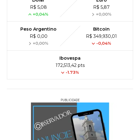
Dólar
Euro
R$ 5,08
R$ 5,87
+0,04%
+0,00%
Peso Argentino
Bitcoin
R$ 0,00
R$ 349,930,01
+0,00%
-0,04%
Ibovespa
172,513,42 pts
-1.73%
PUBLICIDADE