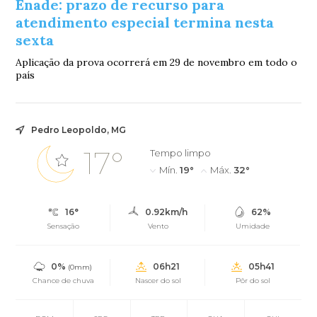
Enade: prazo de recurso para
atendimento especial termina nesta
sexta
Aplicação da prova ocorrerá em 29 de novembro em todo o
país
Pedro Leopoldo, MG
17°
Tempo limpo
Mín.
19°
Máx.
32°
16°
0.92km/h
62%
Sensação
Vento
Umidade
0%
06h21
05h41
(0mm)
Chance de chuva
Nascer do sol
Pôr do sol