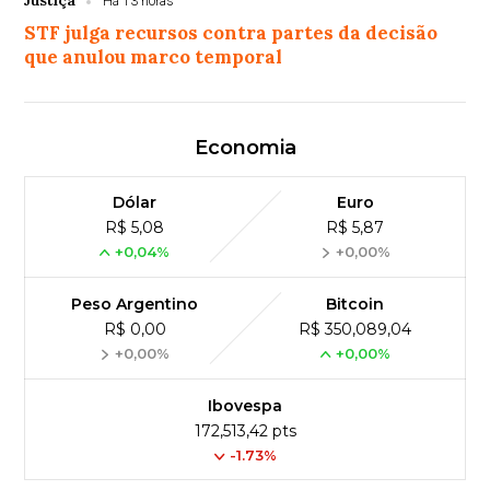
Justiça
Há 13 horas
STF julga recursos contra partes da decisão
que anulou marco temporal
Economia
Dólar
Euro
R$ 5,08
R$ 5,87
+0,04%
+0,00%
Peso Argentino
Bitcoin
R$ 0,00
R$ 350,089,04
+0,00%
+0,00%
Ibovespa
172,513,42 pts
-1.73%