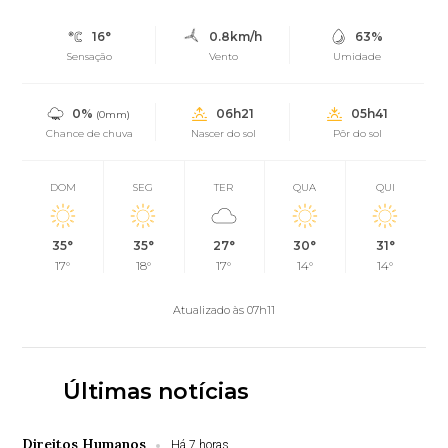
16°
0.8km/h
63%
Sensação
Vento
Umidade
0%
06h21
05h41
(0mm)
Chance de chuva
Nascer do sol
Pôr do sol
DOM
SEG
TER
QUA
QUI
35°
35°
27°
30°
31°
17°
18°
17°
14°
14°
Atualizado às 07h11
Últimas notícias
Direitos Humanos
Há 7 horas