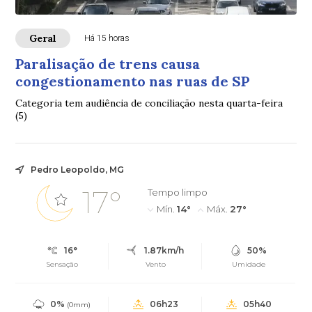
Geral
Há 15 horas
Paralisação de trens causa
congestionamento nas ruas de SP
Categoria tem audiência de conciliação nesta quarta-feira
(5)
Pedro Leopoldo, MG
17°
Tempo limpo
Mín.
14°
Máx.
27°
16°
1.87km/h
50%
Sensação
Vento
Umidade
0%
06h23
05h40
(0mm)