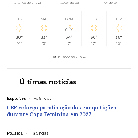
Chance de chuva
Nascer do sol
Pôr do sol
SEX
SÁB
DOM
SEG
TER
30°
33°
34°
36°
36°
14°
15°
17°
17°
18°
Atualizado às 23h14
Últimas notícias
Esportes
Há 5 horas
CBF reforça paralisação das competições
durante Copa Feminina em 2027
Política
Há 5 horas