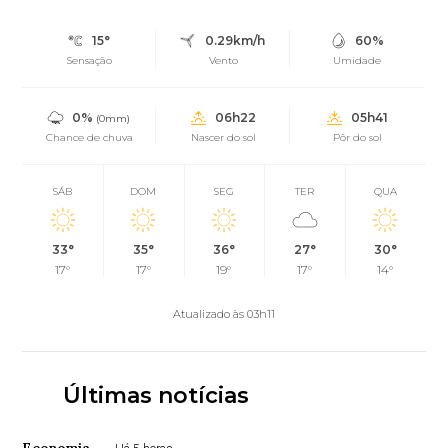
15°
0.29km/h
60%
Sensação
Vento
Umidade
0%
06h22
05h41
(0mm)
Chance de chuva
Nascer do sol
Pôr do sol
SÁB
DOM
SEG
TER
QUA
33°
35°
36°
27°
30°
17°
17°
19°
17°
14°
Atualizado às 03h11
Últimas notícias