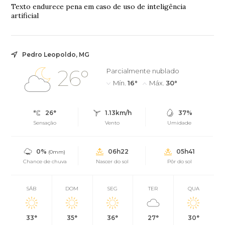
Texto endurece pena em caso de uso de inteligência
artificial
Pedro Leopoldo, MG
26°
Parcialmente nublado
Mín.
16°
Máx.
30°
26°
1.13km/h
37%
Sensação
Vento
Umidade
0%
06h22
05h41
(0mm)
Chance de chuva
Nascer do sol
Pôr do sol
SÁB
DOM
SEG
TER
QUA
33°
35°
36°
27°
30°