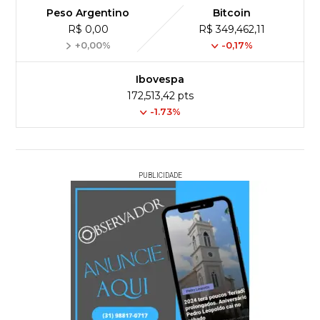
Peso Argentino
Bitcoin
R$ 0,00
R$ 349,462,11
+0,00%
-0,17%
Ibovespa
172,513,42 pts
-1.73%
PUBLICIDADE