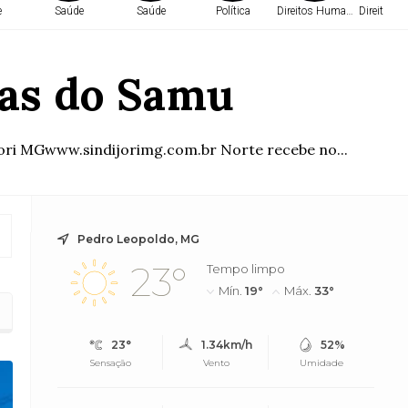
e
Saúde
Saúde
Política
Direitos Humanos
Direitos 
ias do Samu
ori MGwww.sindijorimg.com.br Norte recebe no...
Pedro Leopoldo, MG
23°
Tempo limpo
Mín.
19°
Máx.
33°
23°
1.34km/h
52%
Sensação
Vento
Umidade