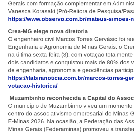
Gerais com formação complementar em Administra
Vanesca Korasaki (Pró-Reitora de Pesquisa/Pas
https://www.observo.com.br/mateus-simoes-no
Crea-MG elege nova diretoria
O engenheiro civil Marcos Torres Gervásio foi re
Engenharia e Agronomia de Minas Gerais, o Crea-
na última sexta-feira (3), com votação totalmente
dois candidatos e conquistou mais de 80% dos vo
de engenharia, agronomia e geociências participa
https://itabiranoticia.com.br/marcos-torres-g
votacao-historica/
Muzambinho reconhecida a Capital do Assoc
O município de Muzambinho viveu um momento hist
centro do associativismo empresarial de Minas Ge
E-Minas 2026. Na ocasião, a Federação das Ass
Minas Gerais (Federaminas) promoveu a transferê