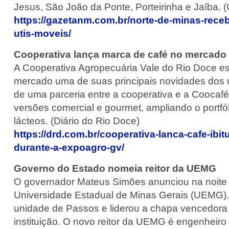
Jesus, São João da Ponte, Porteirinha e Jaíba. (
https://gazetanm.com.br/norte-de-minas-re
utis-moveis/
Cooperativa lança marca de café no mercado
A Cooperativa Agropecuária Vale do Rio Doce e
mercado uma de suas principais novidades dos ú
de uma parceria entre a cooperativa e a Coocaf
versões comercial e gourmet, ampliando o portfó
lácteos. (Diário do Rio Doce)
https://drd.com.br/cooperativa-lanca-cafe-ibit
durante-a-expoagro-gv/
Governo do Estado nomeia reitor da UEMG
O governador Mateus Simões anunciou na noite de
Universidade Estadual de Minas Gerais (UEMG). T
unidade de Passos e liderou a chapa vencedora n
instituição. O novo reitor da UEMG é engenheir