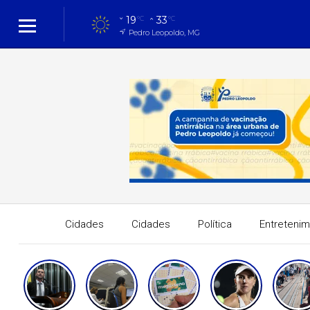
19
33
°C
°C
Pedro Leopoldo, MG
Cidades
Cidades
Política
Entreteni