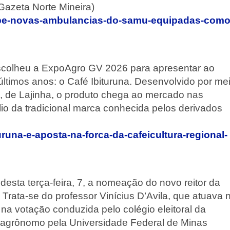
Gazeta Norte Mineira)
cebe-novas-ambulancias-do-samu-equipadas-como
scolheu a ExpoAgro GV 2026 para apresentar ao
ltimos anos: o Café Ibituruna. Desenvolvido por me
é, de Lajinha, o produto chega ao mercado nas
lio da tradicional marca conhecida pelos derivados
uruna-e-aposta-na-forca-da-cafeicultura-regional-
sta terça-feira, 7, a nomeação do novo reitor da
rata-se do professor Vinícius D’Avila, que atuava 
a votação conduzida pelo colégio eleitoral da
o agrônomo pela Universidade Federal de Minas