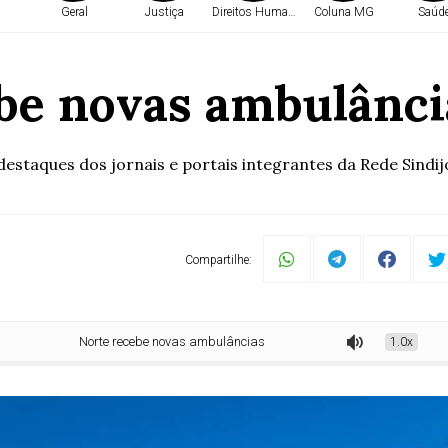
Geral
Justiça
Direitos Humanos
Coluna MG
Saúd
be novas ambulânc
taques dos jornais e portais integrantes da Rede Sindij
Compartilhe:
Norte recebe novas ambulâncias do Samu
1.0x