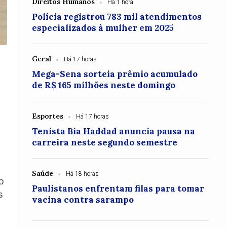
Direitos Humanos
Há 1 hora
Polícia registrou 783 mil atendimentos
especializados à mulher em 2025
Geral
Há 17 horas
Mega-Sena sorteia prêmio acumulado
de R$ 165 milhões neste domingo
Esportes
Há 17 horas
Tenista Bia Haddad anuncia pausa na
carreira neste segundo semestre
.
Saúde
Há 18 horas
o
Paulistanos enfrentam filas para tomar
s
vacina contra sarampo