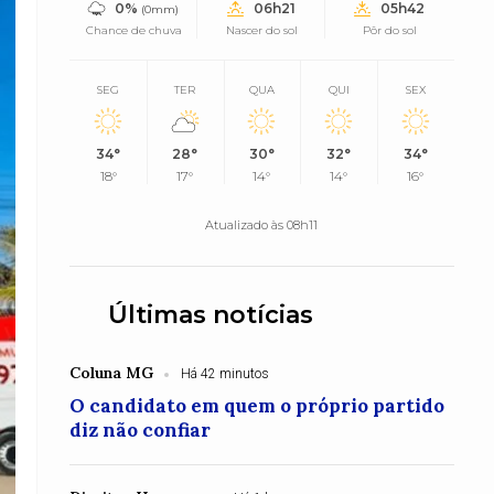
0%
06h21
05h42
(0mm)
Chance de chuva
Nascer do sol
Pôr do sol
SEG
TER
QUA
QUI
SEX
34°
28°
30°
32°
34°
18°
17°
14°
14°
16°
Atualizado às 08h11
Últimas notícias
Coluna MG
Há 42 minutos
O candidato em quem o próprio partido
diz não confiar