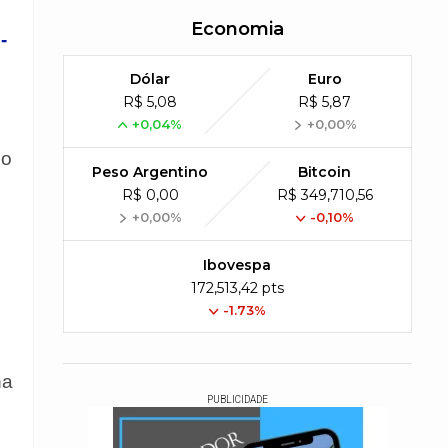
Economia
-
Dólar
Euro
R$ 5,08
R$ 5,87
+0,04%
+0,00%
io
Peso Argentino
Bitcoin
R$ 0,00
R$ 349,710,56
+0,00%
-0,10%
Ibovespa
172,513,42 pts
-1.73%
na
PUBLICIDADE