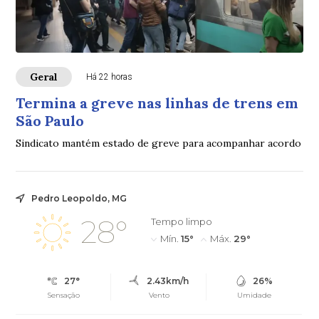
Geral
Há 22 horas
Termina a greve nas linhas de trens em
São Paulo
Sindicato mantém estado de greve para acompanhar acordo
Pedro Leopoldo, MG
28°
Tempo limpo
Mín.
15°
Máx.
29°
27°
2.43km/h
26%
Sensação
Vento
Umidade