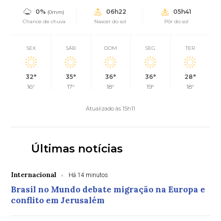
0%
06h22
05h41
(0mm)
Chance de chuva
Nascer do sol
Pôr do sol
SEX
SÁB
DOM
SEG
TER
32°
35°
36°
36°
28°
16°
17°
18°
19°
18°
Atualizado às 15h11
Últimas notícias
Internacional
Há 14 minutos
Brasil no Mundo debate migração na Europa e
conflito em Jerusalém