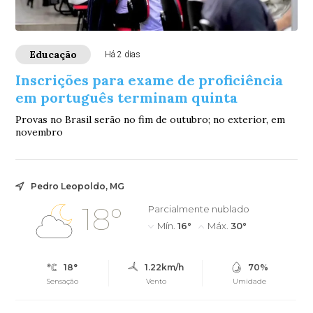
Educação
Há 2 dias
Inscrições para exame de proficiência
em português terminam quinta
Provas no Brasil serão no fim de outubro; no exterior, em
novembro
Pedro Leopoldo, MG
18°
Parcialmente nublado
Mín.
16°
Máx.
30°
18°
1.22km/h
70%
Sensação
Vento
Umidade