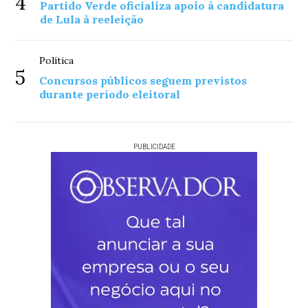
4
Partido Verde oficializa apoio à candidatura
de Lula à reeleição
Política
5
Concursos públicos seguem previstos
durante período eleitoral
PUBLICIDADE