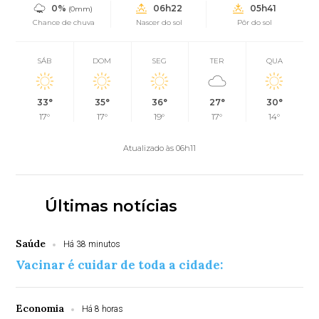
0%
06h22
05h41
(0mm)
Chance de chuva
Nascer do sol
Pôr do sol
SÁB
DOM
SEG
TER
QUA
33°
35°
36°
27°
30°
17°
17°
19°
17°
14°
Atualizado às 06h11
Últimas notícias
Saúde
Há 38 minutos
Vacinar é cuidar de toda a cidade:
Economia
Há 8 horas