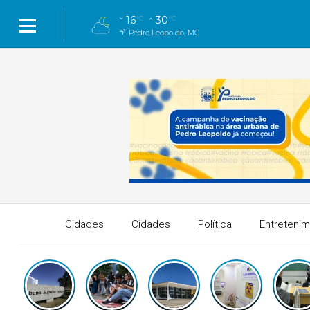
16
30
°C
°C
Pedro Leopoldo, MG
Cidades
Cidades
Política
Entreteni