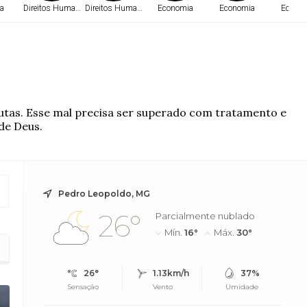
a
Direitos Humanos
Direitos Humanos
Economia
Economia
Econo
putas. Esse mal precisa ser superado com tratamento e
 de Deus.
Pedro Leopoldo, MG
26°
Parcialmente nublado
Mín.
16°
Máx.
30°
26°
1.13km/h
37%
Sensação
Vento
Umidade