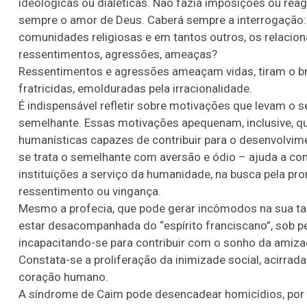
ideológicas ou dialéticas. Não fazia imposições ou rea
sempre o amor de Deus. Caberá sempre a interrogação: p
comunidades religiosas e em tantos outros, os relaci
ressentimentos, agressões, ameaças?
Ressentimentos e agressões ameaçam vidas, tiram o br
fratricidas, emolduradas pela irracionalidade.
É indispensável refletir sobre motivações que levam o s
semelhante. Essas motivações apequenam, inclusive, que
humanísticas capazes de contribuir para o desenvolvi
se trata o semelhante com aversão e ódio – ajuda a con
instituições a serviço da humanidade, na busca pela pro
ressentimento ou vingança.
Mesmo a profecia, que pode gerar incômodos na sua tare
estar desacompanhada do “espírito franciscano”, sob pe
incapacitando-se para contribuir com o sonho da amizade
Constata-se a proliferação da inimizade social, acirra
coração humano.
A síndrome de Caim pode desencadear homicídios, por i