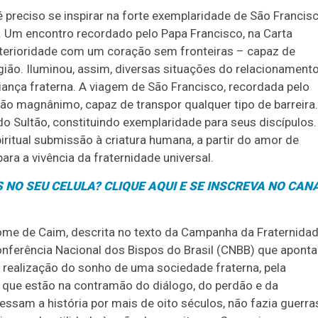
é preciso se inspirar na forte exemplaridade de São Francis
to. Um encontro recordado pelo Papa Francisco, na Carta
 interioridade com um coração sem fronteiras – capaz de
igião. Iluminou, assim, diversas situações do relacionament
iança fraterna. A viagem de São Francisco, recordada pelo
ão magnânimo, capaz de transpor qualquer tipo de barreira.
do Sultão, constituindo exemplaridade para seus discípulos.
iritual submissão à criatura humana, a partir do amor de
a a vivência da fraternidade universal.
 NO SEU CELULA? CLIQUE AQUI
E SE INSCREVA NO CAN
rome de Caim, descrita no texto da Campanha da Fraternida
onferência Nacional dos Bispos do Brasil (CNBB) que aponta
realização do sonho de uma sociedade fraterna, pela
 que estão na contramão do diálogo, do perdão e da
essam a história por mais de oito séculos, não fazia guerra