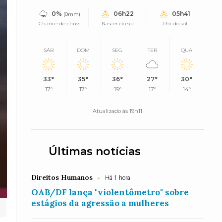
0%
06h22
05h41
(0mm)
Chance de chuva
Nascer do sol
Pôr do sol
SÁB
DOM
SEG
TER
QUA
33°
35°
36°
27°
30°
17°
17°
19°
17°
14°
Atualizado às 19h11
Últimas notícias
Direitos Humanos
Há 1 hora
OAB/DF lança "violentômetro" sobre
estágios da agressão a mulheres