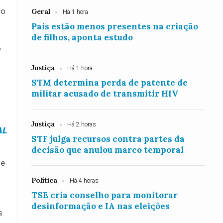
co
Geral
Há 1 hora
Pais estão menos presentes na criação
de filhos, aponta estudo
o
Justiça
Há 1 hora
STM determina perda de patente de
militar acusado de transmitir HIV
Justiça
Há 2 horas
AL
STF julga recursos contra partes da
decisão que anulou marco temporal
de
Política
Há 4 horas
TSE cria conselho para monitorar
desinformação e IA nas eleições
s