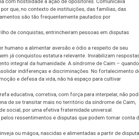
gia com hostilidade à ação de opositores. Comunicava
or que, no contexto de instituições, das famílias, das
onamentos são tão frequentemente pautados por
ilho de conquistas, entrincheiram pessoas em disputas
er humano a alimentar aversão e ódio a respeito de seu
m já conquistou estatura relevante. Inviabilizam resposta
mento integral da humanidade. A síndrome de Caim – quando
solidar indiferenças e discriminações. No fortalecimento d
moção e defesa da vida, não há espaço para cultivar
fa educativa, corretiva, com força para interpelar, não pod
na de se transitar mais no território da síndrome de Caim,
 social, por uma efetiva fraternidade universal.
da pelos ressentimentos e disputas que podem tomar conta 
nveja ou mágoa, nascidas e alimentadas a partir de disputa