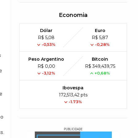
Economia
Dólar
Euro
R$ 5,08
R$ 5,87
-0,53%
-0,28%
s
Peso Argentino
Bitcoin
R$ 0,00
R$ 349,439,75
e
-3,12%
+0,68%
Ibovespa
e
172,513,42 pts
-1.73%
do
PUBLICIDADE
s.