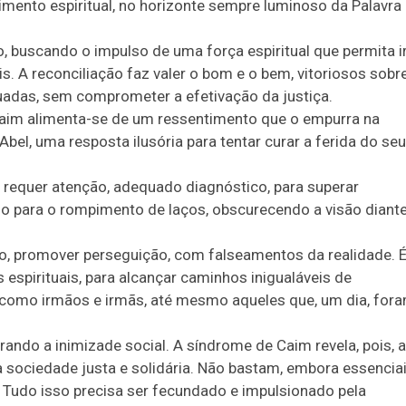
mento espiritual, no horizonte sempre luminoso da Palavra
, buscando o impulso de uma força espiritual que permita i
eis. A reconciliação faz valer o bom e o bem, vitoriosos sobr
uadas, sem comprometer a efetivação da justiça.
 Caim alimenta-se de um ressentimento que o empurra na
bel, uma resposta ilusória para tentar curar a ferida do seu
requer atenção, adequado diagnóstico, para superar
do para o rompimento de laços, obscurecendo a visão diant
, promover perseguição, com falseamentos da realidade. 
 espirituais, para alcançar caminhos inigualáveis de
 como irmãos e irmãs, até mesmo aqueles que, um dia, for
ando a inimizade social. A síndrome de Caim revela, pois, a
sociedade justa e solidária. Não bastam, embora essenciai
 Tudo isso precisa ser fecundado e impulsionado pela