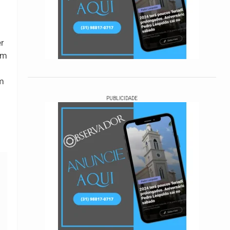
er
am
em
PUBLICIDADE