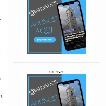
r
e
e
É
PUBLICIDADE
am
s,