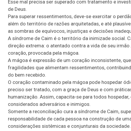
Esse mal precisa ser superado com tratamento e investi
de Deus.
Para superar ressentimentos, deve-se exercitar o perdão
além do território de razões arquitetadas, e até plausív
as sombras de equívocos, injustiças e decisões inadeq
A síndrome de Caim é o território da inimizade social.
direção extrema: o atentado contra a vida de seu irmão A
coração, provocada pela mágoa.
A mágoa é expressão de um coração inconsistente, que 
fragilidades que alimentam ressentimentos, contribuin
do bem recebido.
O coração contaminado pela mágoa pode hospedar ódio
preciso ser tratado, com a graça de Deus e com práticas
humanização. Assim, capacita-se para todos hospedar,
considerados adversários e inimigos.
Somente a reconciliação cura a síndrome de Caim, super
responsabilidade de cada pessoa na construção de uma 
considerações sistêmicas e conjunturais da sociedade.