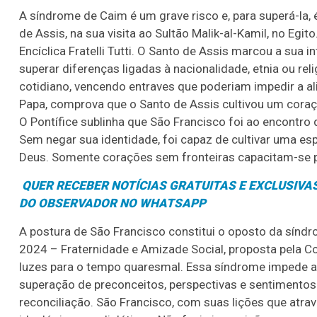
A síndrome de Caim é um grave risco e, para superá-la, 
de Assis, na sua visita ao Sultão Malik-al-Kamil, no Egi
Encíclica Fratelli Tutti. O Santo de Assis marcou a sua
superar diferenças ligadas à nacionalidade, etnia ou rel
cotidiano, vencendo entraves que poderiam impedir a al
Papa, comprova que o Santo de Assis cultivou um coraç
O Pontífice sublinha que São Francisco foi ao encontro 
Sem negar sua identidade, foi capaz de cultivar uma esp
Deus. Somente corações sem fronteiras capacitam-se par
QUER RECEBER NOTÍCIAS GRATUITAS E EXCLUSIVAS
DO OBSERVADOR NO WHATSAPP
A postura de São Francisco constitui o oposto da sínd
2024 – Fraternidade e Amizade Social, proposta pela C
luzes para o tempo quaresmal. Essa síndrome impede a 
superação de preconceitos, perspectivas e sentimentos
reconciliação. São Francisco, com suas lições que atrav