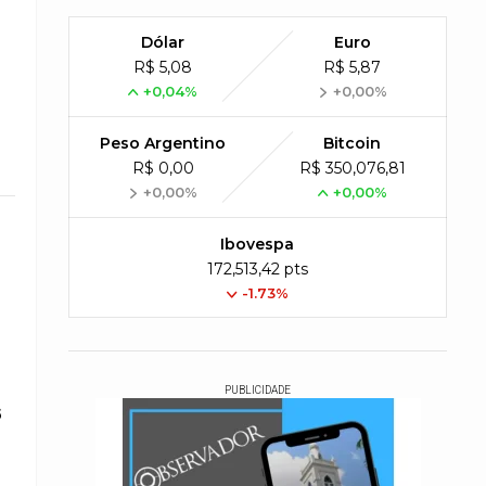
Dólar
Euro
R$ 5,08
R$ 5,87
+0,04%
+0,00%
Peso Argentino
Bitcoin
R$ 0,00
R$ 350,076,81
+0,00%
+0,00%
Ibovespa
172,513,42 pts
-1.73%
PUBLICIDADE
6