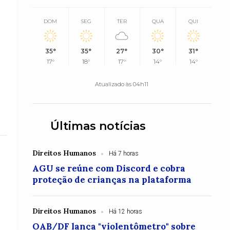
DOM
SEG
TER
QUA
QUI
35°
35°
27°
30°
31°
17°
18°
17°
14°
14°
Atualizado às 04h11
Últimas notícias
Direitos Humanos
Há 7 horas
AGU se reúne com Discord e cobra
proteção de crianças na plataforma
Direitos Humanos
Há 12 horas
OAB/DF lança "violentômetro" sobre