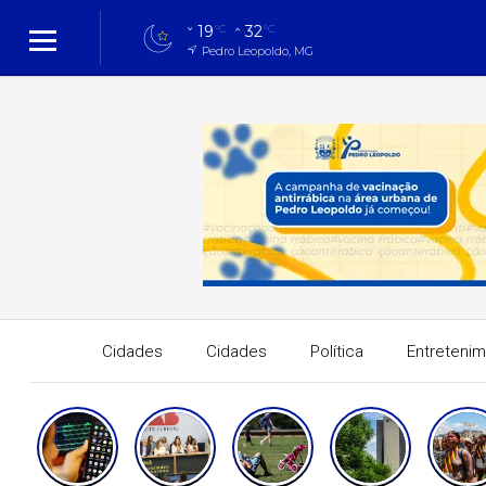
19
32
°C
°C
Pedro Leopoldo, MG
Cidades
Cidades
Política
Entreteni