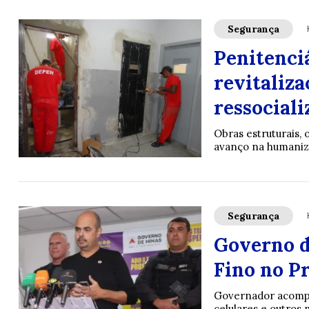
Segurança
Penitenci
revitaliza
ressociali
Obras estruturais,
avanço na humaniza
Segurança
Governo d
Fino no P
Governador acompan
celulares e outros 