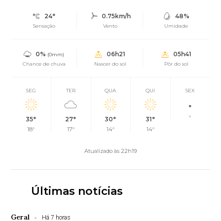
24°
0.75km/h
48%
Sensação
Vento
Umidade
0%
06h21
05h41
(0mm)
Chance de chuva
Nascer do sol
Pôr do sol
SEG
TER
QUA
QUI
SEX
°
°
35°
27°
30°
31°
18°
17°
14°
14°
Atualizado às 22h19
Últimas notícias
Geral
Há 7 horas