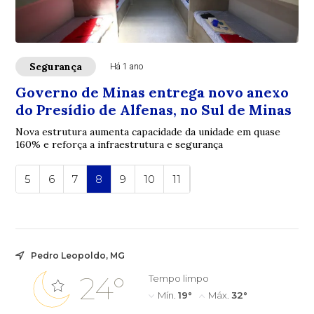
Segurança
Há 1 ano
Governo de Minas entrega novo anexo
do Presídio de Alfenas, no Sul de Minas
Nova estrutura aumenta capacidade da unidade em quase
160% e reforça a infraestrutura e segurança
5
6
7
8
9
10
11
Pedro Leopoldo, MG
24°
Tempo limpo
Mín.
19°
Máx.
32°