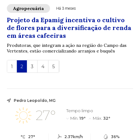
Agropecuária
Há 3 meses
Projeto da Epamig incentiva o cultivo
de flores para a diversificação de renda
em áreas cafeeiras
Produtoras, que integram a ação na região do Campo das
Vertentes, estão comercializando arranjos e buquês
1
2
3
4
5
Pedro Leopoldo, MG
27°
Tempo limpo
Mín.
19°
Máx.
32°
27°
2.37km/h
36%