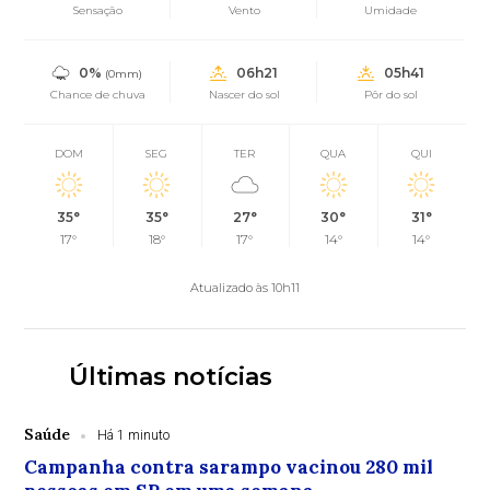
Sensação
Vento
Umidade
0%
06h21
05h41
(0mm)
Chance de chuva
Nascer do sol
Pôr do sol
DOM
SEG
TER
QUA
QUI
35°
35°
27°
30°
31°
17°
18°
17°
14°
14°
Atualizado às 10h11
Últimas notícias
Saúde
Há 1 minuto
Campanha contra sarampo vacinou 280 mil