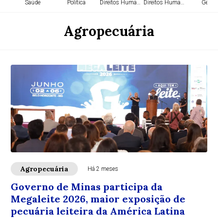
Saúde
Política
Direitos Humanos
Direitos Humanos
Geral
Agropecuária
Agropecuária
Há 2 meses
Governo de Minas participa da
Megaleite 2026, maior exposição de
pecuária leiteira da América Latina