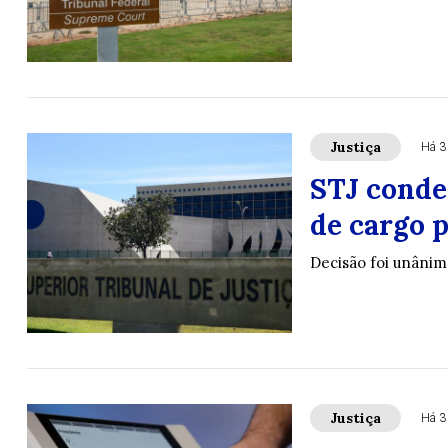
Justiça
Há 3
STJ conde
de cargo 
Decisão foi unânim
Justiça
Há 3