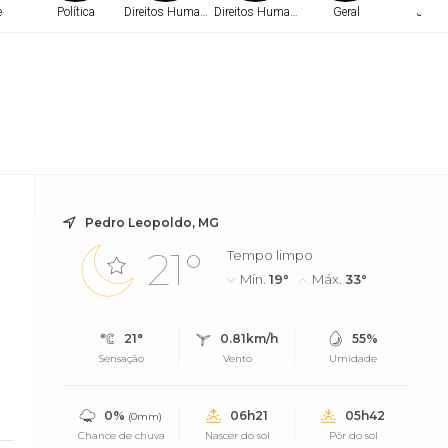
e
Política
Direitos Humanos
Direitos Humanos
Geral
Justi
Pedro Leopoldo, MG
21°
Tempo limpo
Mín.
19°
Máx.
33°
21°
0.81km/h
55%
Sensação
Vento
Umidade
0%
06h21
05h42
(0mm)
Chance de chuva
Nascer do sol
Pôr do sol