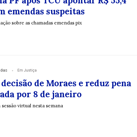
na PF após TCU apontar R$ 55,4
m emendas suspeitas
a ação sobre as chamadas emendas pix
 dias
Em Justiça
decisão de Moraes e reduz pena
ada por 8 de janeiro
m sessão virtual nesta semana