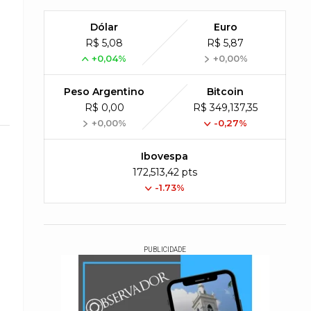
Dólar
Euro
R$ 5,08
R$ 5,87
+0,04%
+0,00%
Peso Argentino
Bitcoin
R$ 0,00
R$ 349,137,35
+0,00%
-0,27%
Ibovespa
172,513,42 pts
-1.73%
PUBLICIDADE