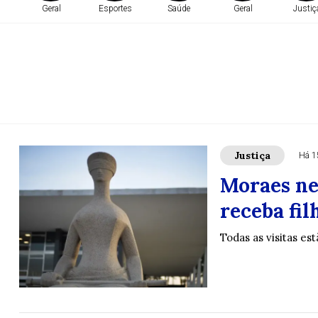
Geral
Esportes
Saúde
Geral
Justiç
Justiça
Há 1
Moraes ne
receba fil
Todas as visitas es