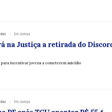
 dias
Em Justiça
 na Justiça a retirada do Discor
a para incentivar jovens a cometerem suicídio
 dias
Em Justiça