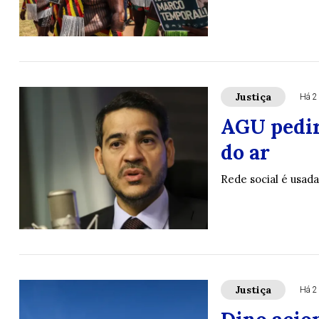
Justiça
Há 2
AGU pedirá
do ar
Rede social é usad
Justiça
Há 2