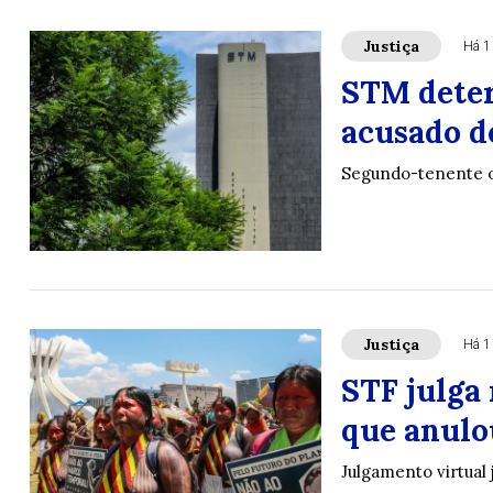
Justiça
Há 1
STM deter
acusado d
Segundo-tenente o
Justiça
Há 1
STF julga 
que anulo
Julgamento virtual 