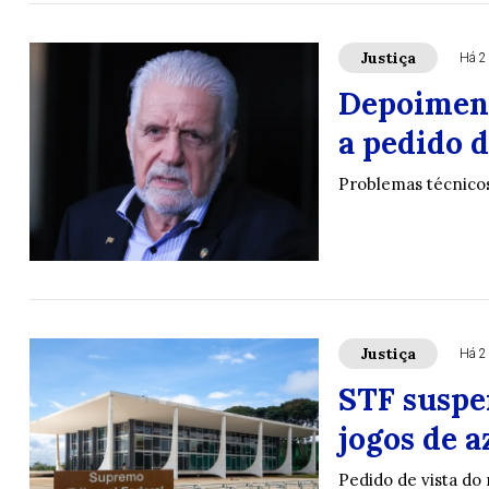
Justiça
Há 2
Depoiment
a pedido d
Problemas técnicos 
Justiça
Há 2
STF suspe
jogos de a
Pedido de vista do 