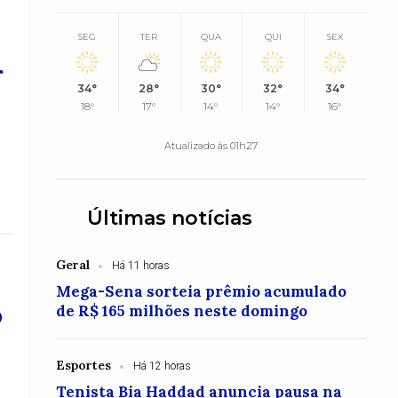
SEG
TER
QUA
QUI
SEX
r
34°
28°
30°
32°
34°
18°
17°
14°
14°
16°
Atualizado às 01h27
Últimas notícias
Geral
Há 11 horas
Mega-Sena sorteia prêmio acumulado
o
de R$ 165 milhões neste domingo
Esportes
Há 12 horas
Tenista Bia Haddad anuncia pausa na