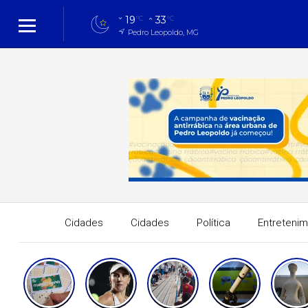
19
33
°C
°C
Pedro Leopoldo, MG
Cidades
Cidades
Política
Entreteni