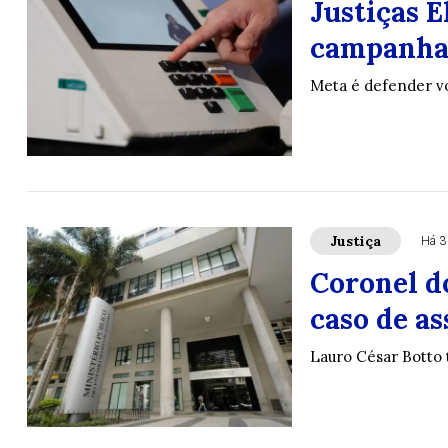
Justiças E
campanha 
Meta é defender vo
Justiça
Há 3
Coronel d
caso de as
Lauro César Botto 