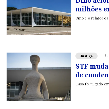
Dino acio
milhões e
Dino é o relator d
Justiça
Há 2
STF muda 
de conden
Caso foi julgado e