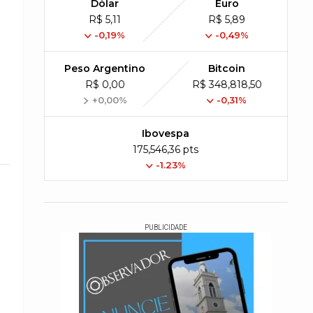
Dólar
Euro
R$ 5,11
R$ 5,89
-0,19%
-0,49%
Peso Argentino
Bitcoin
R$ 0,00
R$ 348,818,50
+0,00%
-0,31%
Ibovespa
175,546,36 pts
-1.23%
PUBLICIDADE