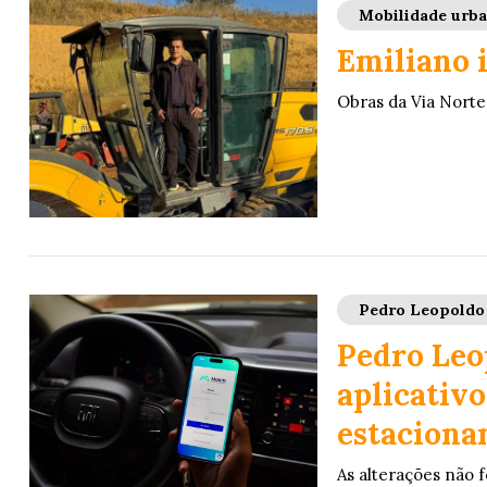
Mobilidade urb
Emiliano i
Obras da Via Nort
Pedro Leopoldo
Pedro Leo
aplicativo
estaciona
As alterações não 