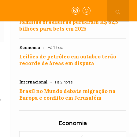
Economia
Há 1 hora
Famílias brasileiras perderam R$ 62,5
bilhões para bets em 2025
Henrique
Dr.Henrique
Polícia
Acidente
Economia
Há 1 hora
Leilões de petróleo em outubro terão
recorde de áreas em disputa
a
Geral
Justiça
Geral
Geral
Coluna
Internacional
Há 2 horas
Brasil no Mundo debate migração na
dentes
Europa e conflito em Jerusalém
o
 e compromisso com a comunidade!
Economia