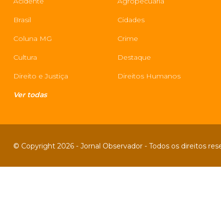
Acidente
Agropecuária
Brasil
Cidades
Coluna MG
Crime
Cultura
Destaque
Direito e Justiça
Direitos Humanos
Ver todas
© Copyright 2026 - Jornal Observador - Todos os direitos re