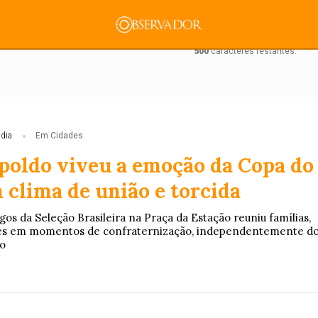
500
caracteres restantes.
mento
Tecnologia
Economia
Dom Walmor
Dr.
 dia
Em Cidades
poldo viveu a emoção da Copa do
ão
Economia
Educação
Coluna MG
Política
Justiç
clima de união e torcida
y tem novos presi
os da Seleção Brasileira na Praça da Estação reuniu famílias,
es em momentos de confraternização, independentemente d
o
ldo empossam novas presidências em noite de celebração