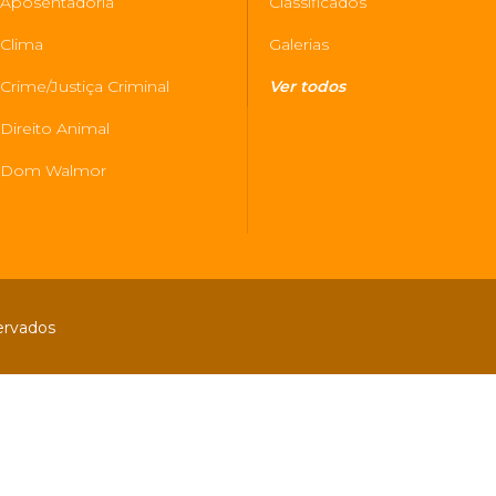
Aposentadoria
Classificados
Clima
Galerias
Crime/Justiça Criminal
Ver todos
Direito Animal
Dom Walmor
servados