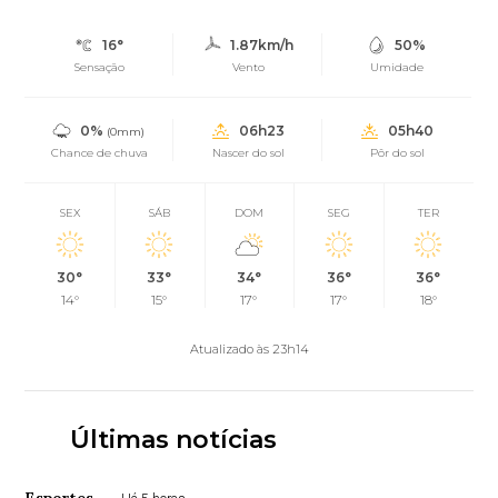
16°
1.87km/h
50%
Sensação
Vento
Umidade
0%
06h23
05h40
(0mm)
Chance de chuva
Nascer do sol
Pôr do sol
SEX
SÁB
DOM
SEG
TER
30°
33°
34°
36°
36°
14°
15°
17°
17°
18°
Atualizado às 23h14
Últimas notícias