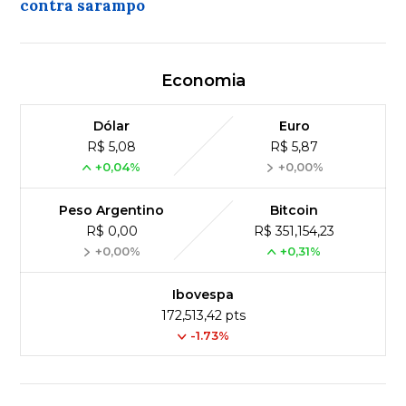
contra sarampo
Economia
Dólar
Euro
R$ 5,08
R$ 5,87
+0,04%
+0,00%
Peso Argentino
Bitcoin
R$ 0,00
R$ 351,154,23
+0,00%
+0,31%
Ibovespa
172,513,42 pts
-1.73%