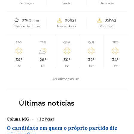
Sensação
Vento
Umidade
0%
06h21
05h42
(0mm)
Chance de chuva
Nascer do sol
Pôr do sol
SEG
TER
QUA
QUI
SEX
34°
28°
30°
32°
34°
18°
17°
14°
14°
16°
Atualizado às 11h11
Últimas notícias
Coluna MG
Há 2 horas
O candidato em quem o próprio partido diz