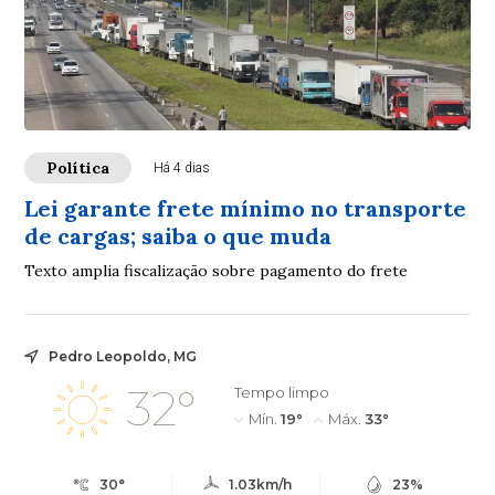
Política
Há 4 dias
Lei garante frete mínimo no transporte
de cargas; saiba o que muda
Texto amplia fiscalização sobre pagamento do frete
Pedro Leopoldo, MG
32°
Tempo limpo
Mín.
19°
Máx.
33°
30°
1.03km/h
23%