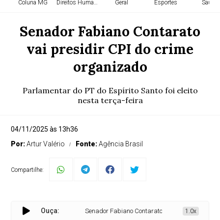
Coluna MG
Direitos Humanos
Geral
Esportes
Saúde
Senador Fabiano Contarato
vai presidir CPI do crime
organizado
Parlamentar do PT do Espírito Santo foi eleito
nesta terça-feira
04/11/2025 às 13h36
Por:
Artur Valério
Fonte:
Agência Brasil
Compartilhe:
Ouça:
Senador Fabiano Contarato vai presidir CPI do cri
1.0x