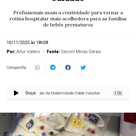
Profissionais usam a criatividade para tornar a
rotina hospitalar mais acolhedora para as famílias
de bebês prematuros
10/11/2025 às 18h08
Por:
Artur Valério
Fonte:
Secom Minas Gerais
Compartilhe:
Ouça:
UTI Neo da Maternidade Odete Valadares promove Dia da Touqu
1.0x