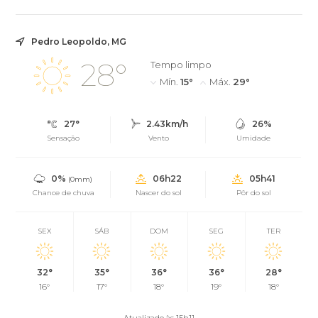
Pedro Leopoldo, MG
28°
Tempo limpo
Mín.
15°
Máx.
29°
27°
2.43km/h
26%
Sensação
Vento
Umidade
0%
06h22
05h41
(0mm)
Chance de chuva
Nascer do sol
Pôr do sol
SEX
SÁB
DOM
SEG
TER
32°
35°
36°
36°
28°
16°
17°
18°
19°
18°