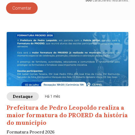
500
caracteres restantes.
Comentar
Destaque
Há 1 mês
Prefeitura de Pedro Leopoldo realiza a
maior formatura do PROERD da história
do município
Formatura Proerd 2026