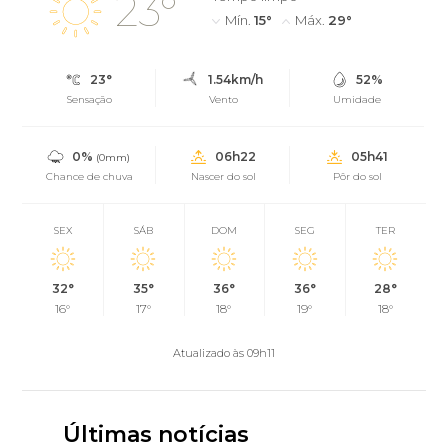
23°
Mín.
15°
Máx.
29°
23°
1.54km/h
52%
Sensação
Vento
Umidade
0%
06h22
05h41
(0mm)
Chance de chuva
Nascer do sol
Pôr do sol
SEX
SÁB
DOM
SEG
TER
32°
35°
36°
36°
28°
16°
17°
18°
19°
18°
Atualizado às 09h11
Últimas notícias