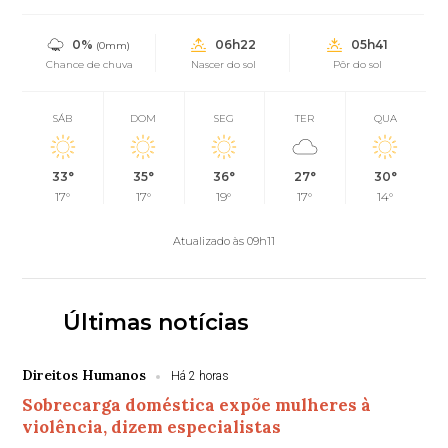
0%
06h22
05h41
(0mm)
Chance de chuva
Nascer do sol
Pôr do sol
SÁB
DOM
SEG
TER
QUA
33°
35°
36°
27°
30°
17°
17°
19°
17°
14°
Atualizado às 09h11
Últimas notícias
Direitos Humanos
Há 2 horas
Sobrecarga doméstica expõe mulheres à
violência, dizem especialistas