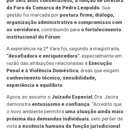
por seis anos consecutivos, a função de Diretora
do Foro da Comarca de Pedro Leopoldo
. Sua
gestão foi marcada por
postura firme, diálogo,
organização administrativa e compromisso com
os servidores
, contribuindo para
o fortalecimento
institucional do Fórum
.
A experiência na 2ª Vara foi, segundo a magistrada,
“desafiadora e enriquecedora”
, especialmente em
razão das atribuições relacionadas à
Execução
Penal e à Violência Doméstica
, áreas que exigem
conhecimento técnico, sensibilidade,
experiência e equilíbrio
.
Agora, ao assumir o
Juizado Especial
, Dra. Jacira
demonstra
entusiasmo e confiança
. “Acredito que
o novo ambiente permitirá
uma atuação ainda mais
próxima das demandas individuais
, sem perder de
vista
a essência humana da função jurisdicional
.