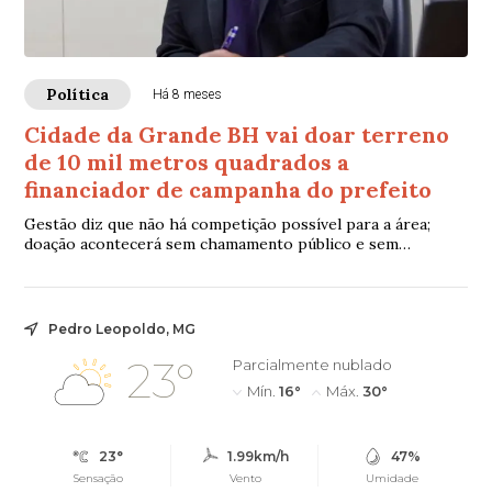
Política
Há 8 meses
Cidade da Grande BH vai doar terreno
de 10 mil metros quadrados a
financiador de campanha do prefeito
Gestão diz que não há competição possível para a área;
doação acontecerá sem chamamento público e sem
informar valor do terreno
Pedro Leopoldo, MG
23°
Parcialmente nublado
Mín.
16°
Máx.
30°
23°
1.99km/h
47%
Sensação
Vento
Umidade