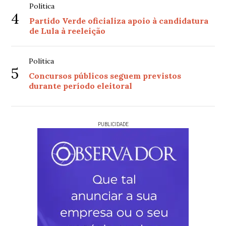
Política
4
Partido Verde oficializa apoio à candidatura
de Lula à reeleição
Política
5
Concursos públicos seguem previstos
durante período eleitoral
PUBLICIDADE