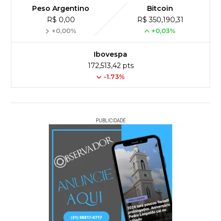
Peso Argentino
Bitcoin
R$ 0,00
R$ 350,190,31
+0,00%
+0,03%
Ibovespa
172,513,42 pts
-1.73%
PUBLICIDADE