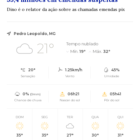
Dino é o relator da ação sobre as chamadas emendas pix
Pedro Leopoldo, MG
21°
Tempo nublado
Mín.
19°
Máx.
32°
20°
1.25km/h
45%
Sensação
Vento
Umidade
0%
06h21
05h41
(0mm)
Chance de chuva
Nascer do sol
Pôr do sol
DOM
SEG
TER
QUA
QUI
35°
35°
27°
30°
31°