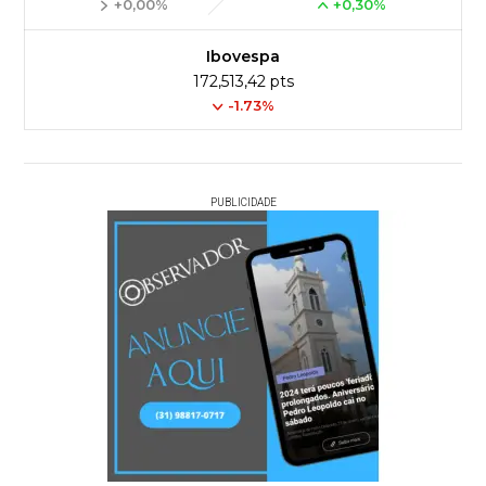
+0,00%
+0,30%
Ibovespa
172,513,42 pts
-1.73%
PUBLICIDADE