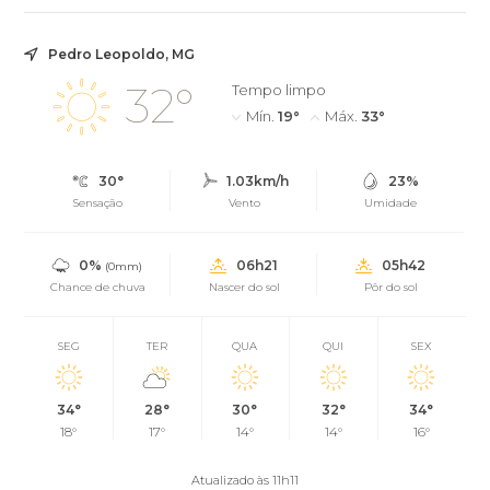
Pedro Leopoldo, MG
32°
Tempo limpo
Mín.
19°
Máx.
33°
30°
1.03km/h
23%
Sensação
Vento
Umidade
0%
06h21
05h42
(0mm)
Chance de chuva
Nascer do sol
Pôr do sol
SEG
TER
QUA
QUI
SEX
34°
28°
30°
32°
34°
18°
17°
14°
14°
16°
Atualizado às 11h11