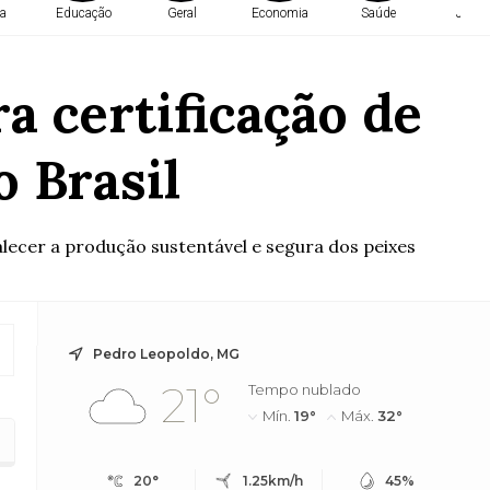
a
Educação
Geral
Economia
Saúde
Justi
a certificação de
 Brasil
ecer a produção sustentável e segura dos peixes
Pedro Leopoldo, MG
21°
Tempo nublado
Mín.
19°
Máx.
32°
20°
1.25km/h
45%