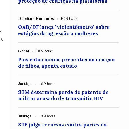
proteção de crianças na plataforma
Direitos Humanos
Há 9 horas
OAB/DF lança "violentômetro" sobre
a
estágios da agressão a mulheres
s,
Geral
Há 9 horas
Pais estão menos presentes na criação
de filhos, aponta estudo
Justiça
Há 9 horas
STM determina perda de patente de
militar acusado de transmitir HIV
Justiça
Há 9 horas
STF julga recursos contra partes da