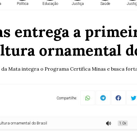
a
Política
Educação
Justiça
Saúde
Justiç
 entrega a primeir
ultura ornamental do
a Mata integra o Programa Certifica Minas e busca fortal
Compartilhe:
namental do Brasil
1.0x