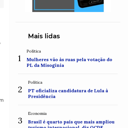
Mais lidas
o
Política
1
Mulheres vão às ruas pela votação do
PL da Misoginia
Política
2
PT oficializa candidatura de Lula à
Presidência
em
Economia
3
Brasil é quarto país que mais ampliou
turismo internacional, diz OCDE