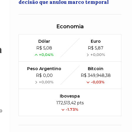
decisão que anulou marco temporal
Economia
Dólar
Euro
a
R$ 5,08
R$ 5,87
+0,04%
+0,00%
Peso Argentino
Bitcoin
R$ 0,00
R$ 349,948,38
+0,00%
-0,03%
Ibovespa
172,513,42 pts
-1.73%
ho