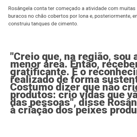
Rosângela conta ter começado a atividade com muitas 
buracos no chão cobertos por lona e, posteriormente, 
construiu tanques de cimento.
"Creio que, na região, sou
menor área. Então, receber
gratificante. É o reconhec
realizado de forma susten
Costumo dizer que não cri
produtos: crio vidas que v
das pessoas", disse Rosân
à criação dos peixes produ