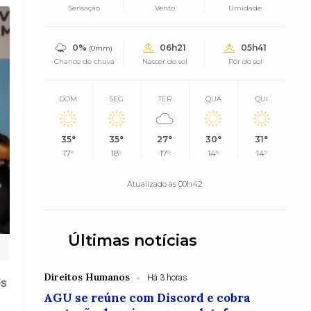
Sensação
Vento
Umidade
0%
06h21
05h41
(0mm)
Chance de chuva
Nascer do sol
Pôr do sol
DOM
SEG
TER
QUA
QUI
35°
35°
27°
30°
31°
17°
18°
17°
14°
14°
Atualizado às 00h42
Últimas notícias
Direitos Humanos
Há 3 horas
es
AGU se reúne com Discord e cobra