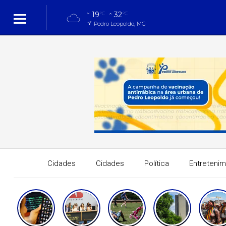
19
32
°C
°C
Pedro Leopoldo, MG
Cidades
Cidades
Política
Entreteni